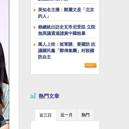
美知名主播：鄭麗文是「北京
的人」
賴總統出訪史瓦帝尼受阻 立院
無異議通過譴責中國粗暴
萬人上街：挺軍購、要國防 抗
議國民黨「鄭傅集團」封殺國
防自主
熱門文章
近一月
熱門
近三日