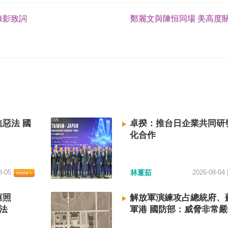
錄影致詞
鄭麗文與陳恒同場 美高度關
惡法 國
卓揆：推台日企業共同研
化合作
8-05
林薏茹
2026-08-04
框照
解放軍演練攻占總統府、
法
軍港 國防部：威脅非常