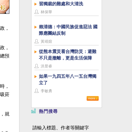
習獨裁的難處和大清洗
林保華
賴清德：中國民族促進惡法 國
政，
際應團結反制
黃靖媗
政，
從熊本震災看台灣防災：避難
總預
不只是撤離，更是生活保障
洪昱睿
如果一九四五年八一五台灣獨
立了
時，
李敏勇
吸菸
熱門搜尋
，就
請輸入標題、作者等關鍵字