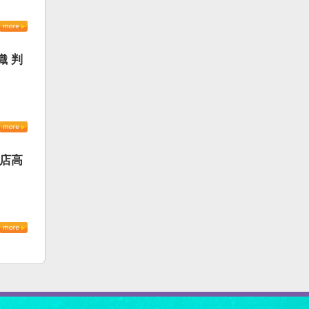
織 判
書店高