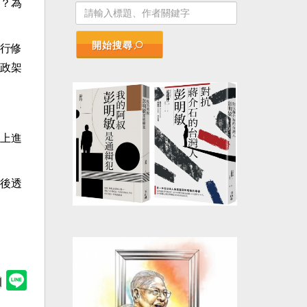
？為
開始搜尋
行修
政架
上進
後透