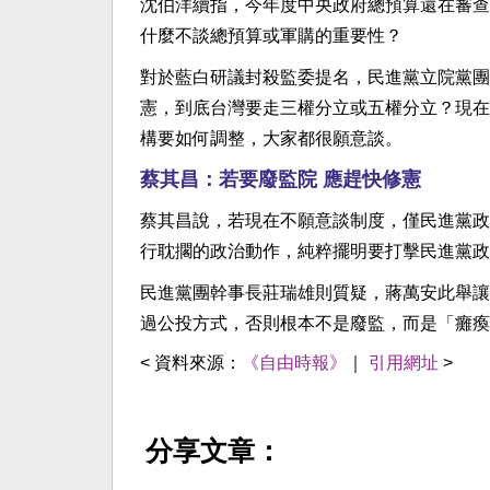
沈伯洋續指，今年度中央政府總預算還在審查
什麼不談總預算或軍購的重要性？
對於藍白研議封殺監委提名，民進黨立院黨團
憲，到底台灣要走三權分立或五權分立？現在
構要如何調整，大家都很願意談。
蔡其昌：若要廢監院 應趕快修憲
蔡其昌說，若現在不願意談制度，僅民進黨政
行耽擱的政治動作，純粹擺明要打擊民進黨政
民進黨團幹事長莊瑞雄則質疑，蔣萬安此舉讓
過公投方式，否則根本不是廢監，而是「癱瘓
< 資料來源：
《自由時報》
｜
引用網址
>
分享文章：