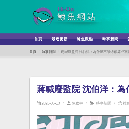
首頁
最近更新
鯨魚觀點
時事新聞
首頁
時事新聞
蔣喊廢監院 沈伯洋：為什麼不談總預算或軍
蔣喊廢監院 沈伯洋：為
2026-06-13
陳政宇
時事新聞
推薦