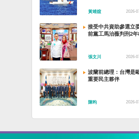
黃靖媗
2026-0
接受中共資助參選立委
前黨工馬治薇判刑2年
張文川
2026-0
波蘭前總理：台灣是
重要民主夥伴
陳昀
2026-0