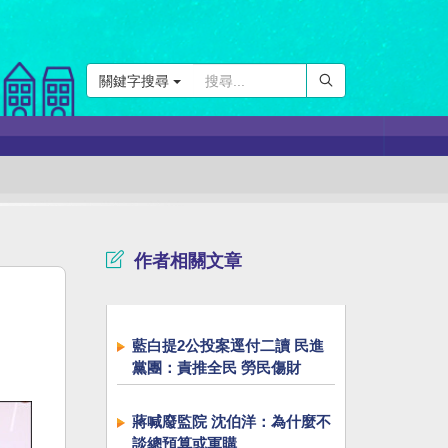
關鍵字搜尋
作者相關文章
藍白提2公投案逕付二讀 民進
黨團：責推全民 勞民傷財
蔣喊廢監院 沈伯洋：為什麼不
談總預算或軍購