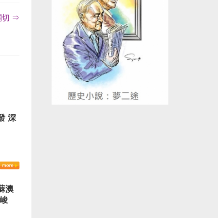
切 ⇒
發 深
蘇澳
嚴峻