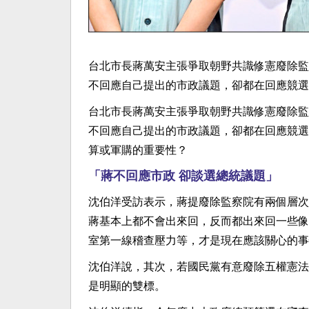
台北市長蔣萬安主張爭取朝野共識修憲廢除監
不回應自己提出的市政議題，卻都在回應競選
台北市長蔣萬安主張爭取朝野共識修憲廢除監
不回應自己提出的市政議題，卻都在回應競選
算或軍購的重要性？
「蔣不回應市政 卻談選總統議題」
沈伯洋受訪表示，蔣提廢除監察院有兩個層次
蔣基本上都不會出來回，反而都出來回一些像
室第一線稽查壓力等，才是現在應該關心的事
沈伯洋說，其次，若國民黨有意廢除五權憲法
是明顯的雙標。