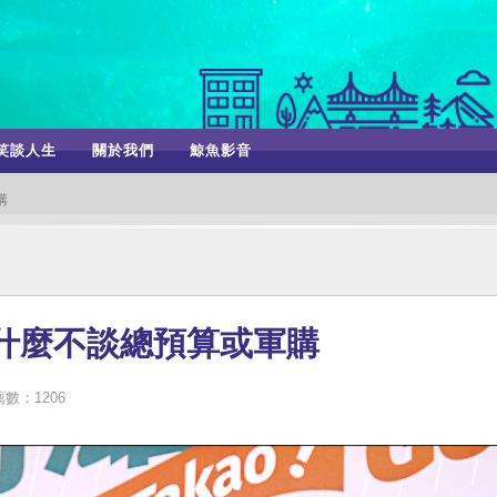
笑談人生
關於我們
鯨魚影音
購
什麼不談總預算或軍購
數：1206