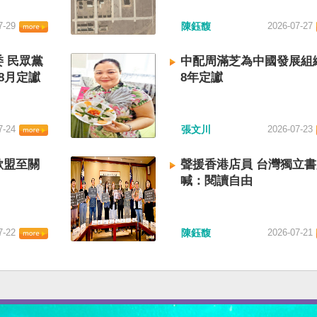
7-29
陳鈺馥
2026-07-27
 民眾黨
中配周滿芝為中國發展組
8月定讞
8年定讞
7-24
張文川
2026-07-23
歐盟至關
聲援香港店員 台灣獨立
喊：閱讀自由
7-22
陳鈺馥
2026-07-21