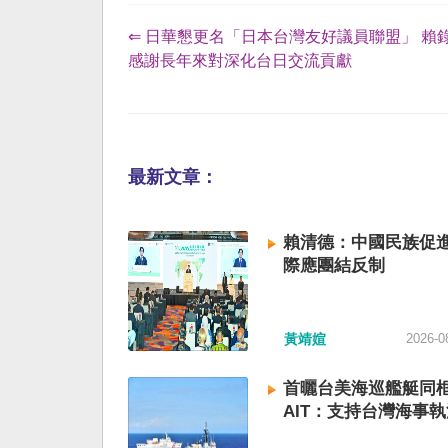
⇐ 日華懇更名「日本台灣友好議員聯盟」 賴
感謝長年來對深化台日交流貢獻
最新文章：
賴清德：中國民族促進
際應團結反制
黃靖媗
2026-0
首曬台美海巡艦艇同
AIT：支持台灣海事執