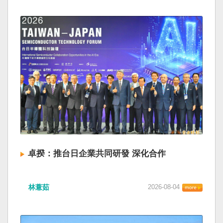
卓揆：推台日企業共同研發 深化合作
林薏茹
2026-08-04