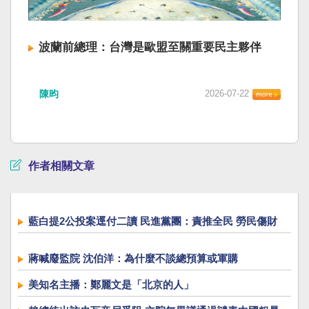
波蘭前總理：台灣是歐盟至關重要民主夥伴
陳昀
2026-07-22
作者相關文章
藍白提2公投案逕付二讀 民進黨團：責推全民 勞民傷財
蔣喊廢監院 沈伯洋：為什麼不談總預算或軍購
美知名主播：鄭麗文是「北京的人」