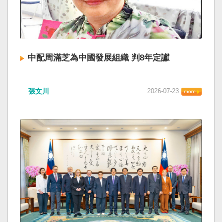
中配周滿芝為中國發展組織 判8年定讞
張文川
2026-07-23