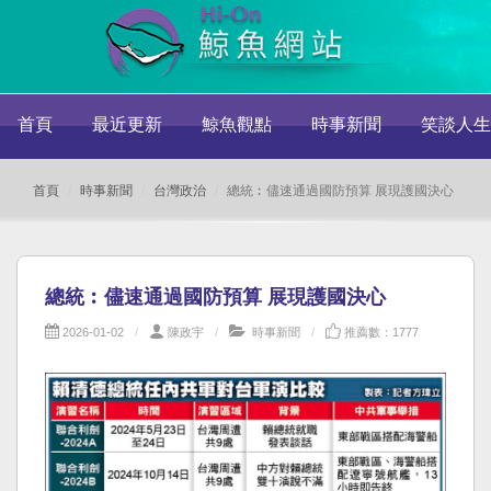
首頁
最近更新
鯨魚觀點
時事新聞
笑談人生
首頁
時事新聞
台灣政治
總統︰儘速通過國防預算 展現護國決心
總統︰儘速通過國防預算 展現護國決心
2026-01-02
陳政宇
時事新聞
推薦數：1777