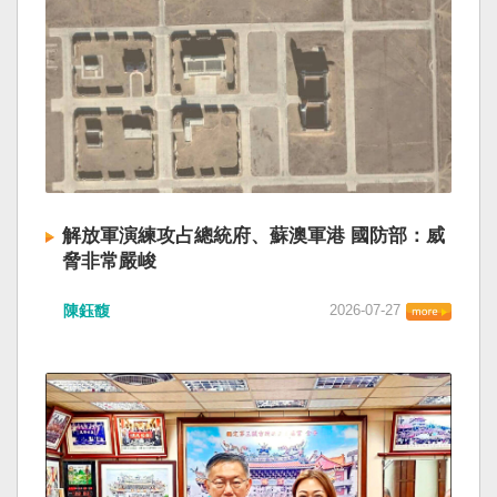
解放軍演練攻占總統府、蘇澳軍港 國防部：威
脅非常嚴峻
陳鈺馥
2026-07-27