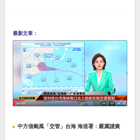
最新文章：
中方借颱風「交管」台海 海巡署：嚴厲譴責