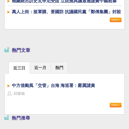
賴總統出訪史瓦帝尼受阻 立院無異議通過譴責中國粗暴
萬人上街：挺軍購、要國防 抗議國民黨「鄭傅集團」封殺
國防自主
熱門文章
近一月
熱門
近三日
中方借颱風「交管」台海 海巡署：嚴厲譴責
邱俊福
熱門搜尋