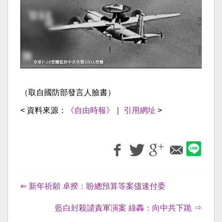
（取自國防部發言人臉書）
< 資料來源：
《自由時報》
｜
引用網址
>
⇐ 新年祈願 卓揆：盼總預算等案儘速付委
藍白封殺譴責軍演案 綠轟：向中共下跪 ⇒