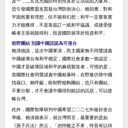
及一．二五兆元國防特別預算於立法院陷入僵局，
恐引發國際盟友質疑台灣防衛決心。賴回應，對和
平固然要有理想，但不能有幻想；和平一定要靠實
力才能獲得，不是靠簽訂一紙和平協議、或接受侵
略者主張就能得到，投資國防就等於投資和平。
朝野團結 別讓中國誤認為可侵台
賴清德說，這次中國軍演，民主國家無不同聲譴責
中國破壞台海和平穩定，國際社會多數一致認定，
中國才是破壞區域和平的麻煩製造者，可惜的是，
當國際社會同聲譴責中國粗暴時，在野黨仍替中國
找藉口。賴呼籲，盼朝野能夠團結，也只有團結、
不要分裂，才不會讓中國得到錯誤的訊息，可以侵
略台灣。
此外，國際智庫研判中國希望二〇二七年做好攻台
準備。賴清德表示，就台灣而言，最重要的是如
《孫子兵法》所云，「勿恃敵之不來，恃吾有以待