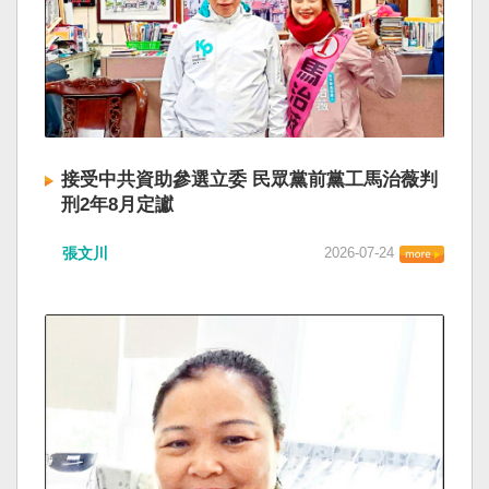
接受中共資助參選立委 民眾黨前黨工馬治薇判
刑2年8月定讞
張文川
2026-07-24