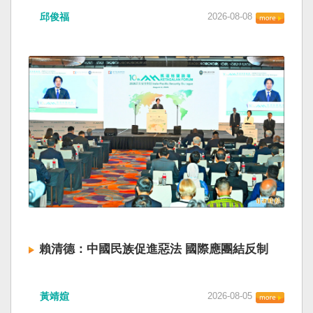
邱俊福
2026-08-08
賴清德：中國民族促進惡法 國際應團結反制
黃靖媗
2026-08-05