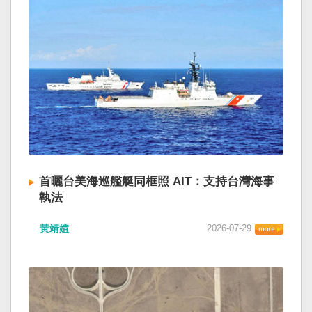
首曬台美海巡艦艇同框照 AIT：支持台灣海事
執法
黃靖媗
2026-07-29