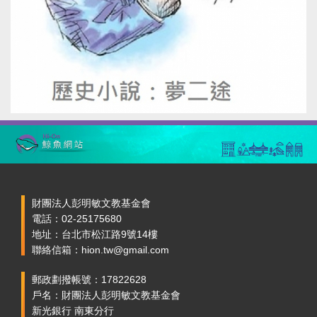
財團法人彭明敏文教基金會
電話：02-25175680
地址：台北市松江路9號14樓
聯絡信箱：hion.tw@gmail.com
郵政劃撥帳號：17822628
戶名：財團法人彭明敏文教基金會
新光銀行 南東分行