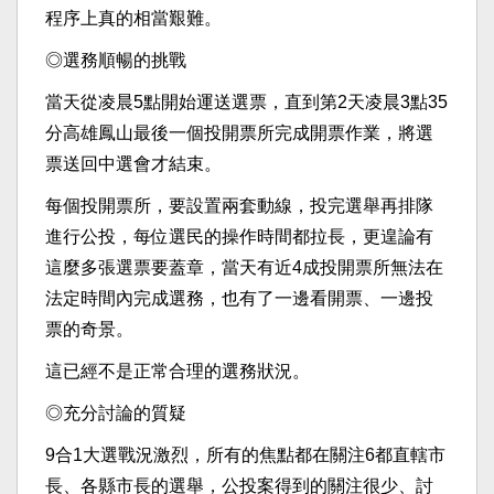
程序上真的相當艱難。
◎選務順暢的挑戰
當天從凌晨5點開始運送選票，直到第2天凌晨3點35
分高雄鳳山最後一個投開票所完成開票作業，將選
票送回中選會才結束。
每個投開票所，要設置兩套動線，投完選舉再排隊
進行公投，每位選民的操作時間都拉長，更遑論有
這麼多張選票要蓋章，當天有近4成投開票所無法在
法定時間內完成選務，也有了一邊看開票、一邊投
票的奇景。
這已經不是正常合理的選務狀況。
◎充分討論的質疑
9合1大選戰況激烈，所有的焦點都在關注6都直轄市
長、各縣市長的選舉，公投案得到的關注很少、討