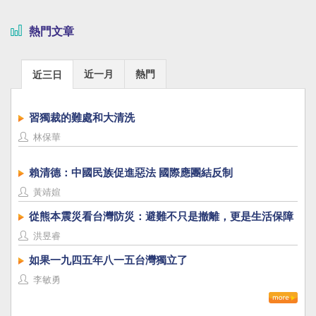
熱門文章
近一月
熱門
近三日
習獨裁的難處和大清洗
林保華
賴清德：中國民族促進惡法 國際應團結反制
黃靖媗
從熊本震災看台灣防災：避難不只是撤離，更是生活保障
洪昱睿
如果一九四五年八一五台灣獨立了
李敏勇