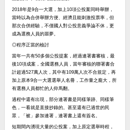
2018年是9合一大選，加上10項公投案同時舉辦，
當時以為合併舉辦方便、經濟且能刺激投票率，但
那次合併經驗，不僅國人對公投意義爭論不休，更
成為選務人員的噩夢。
◎程序正當的檢討
當年一共有50多個公投提案，經過連署書審核，最
後10項成案，全國選務人員，當年審核的聯署書合
計超過527萬人次，其中有109萬人次不合規定，再
加上原本9合一大選選舉人名冊，工作量之龐大，所
有選務人員都忙的人仰馬翻。
過程中還有出現，部分連署書是同樣筆跡、同樣筆
色，一看就是直接抄錄的。甚至還有已過世的民
眾，「被」參加連署，連署書上還有簽名。
短期間內湧現大量的公投案，加上原定選舉時程，