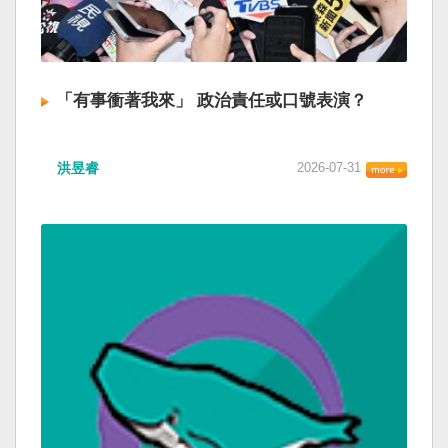
「有事衝著我來」 政治責任或口號表演？
洪昱睿
2026-07-31