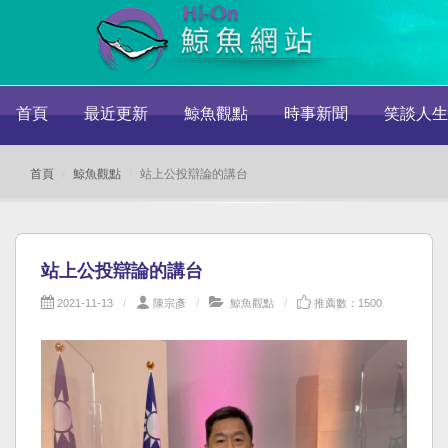
首頁
最近更新
鯨魚觀點
時事新聞
笑談人生
首頁
鯨魚觀點
站上公投辯論的講台
站上公投辯論的講台
2021-11-13
陳宗彥
鯨魚觀點
推薦數：1500