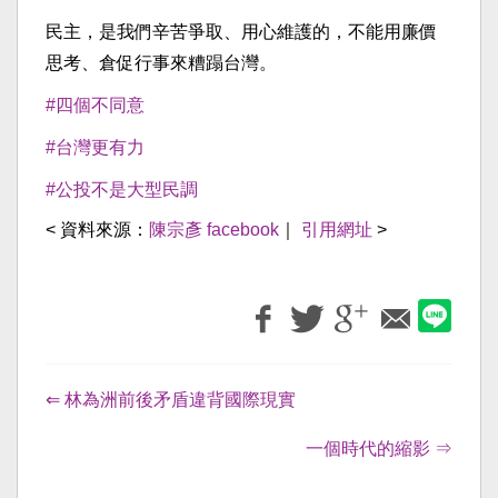
民主，是我們辛苦爭取、用心維護的，不能用廉價
思考、倉促行事來糟蹋台灣。
#四個不同意
#台灣更有力
#公投不是大型民調
< 資料來源：
陳宗彥 facebook
｜
引用網址
>
⇐ 林為洲前後矛盾違背國際現實
一個時代的縮影 ⇒