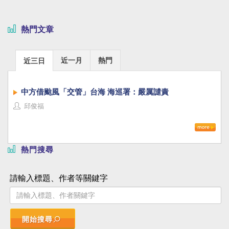
熱門文章
近一月
熱門
近三日
中方借颱風「交管」台海 海巡署：嚴厲譴責
邱俊福
熱門搜尋
請輸入標題、作者等關鍵字
開始搜尋