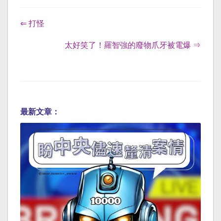
⇐ 打怪
太好笑了！羅智強的廢物爪牙被電爆 ⇒
最新文章：