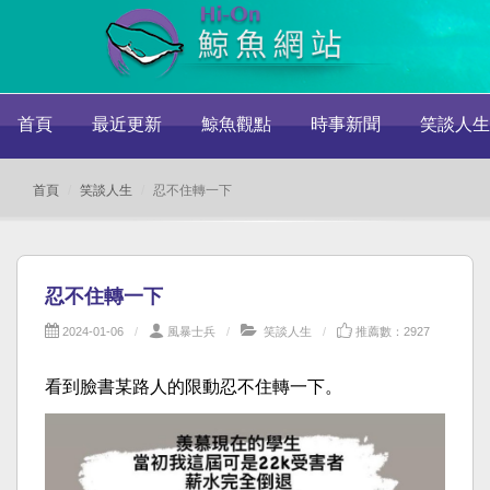
首頁
最近更新
鯨魚觀點
時事新聞
笑談人生
首頁
笑談人生
忍不住轉一下
忍不住轉一下
2024-01-06
風暴士兵
笑談人生
推薦數：2927
看到臉書某路人的限動忍不住轉一下。