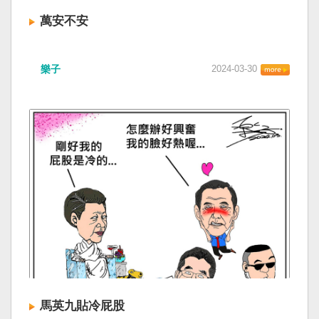
萬安不安
樂子
2024-03-30
馬英九貼冷屁股