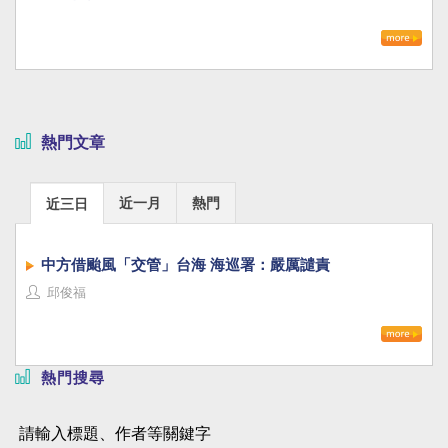
熱門文章
近一月
熱門
近三日
中方借颱風「交管」台海 海巡署：嚴厲譴責
邱俊福
熱門搜尋
請輸入標題、作者等關鍵字