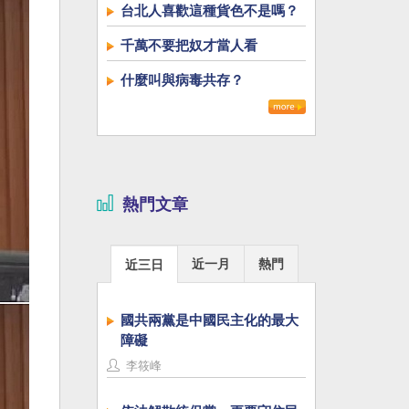
台北人喜歡這種貨色不是嗎？
千萬不要把奴才當人看
什麼叫與病毒共存？
熱門文章
近一月
熱門
近三日
國共兩黨是中國民主化的最大
障礙
李筱峰