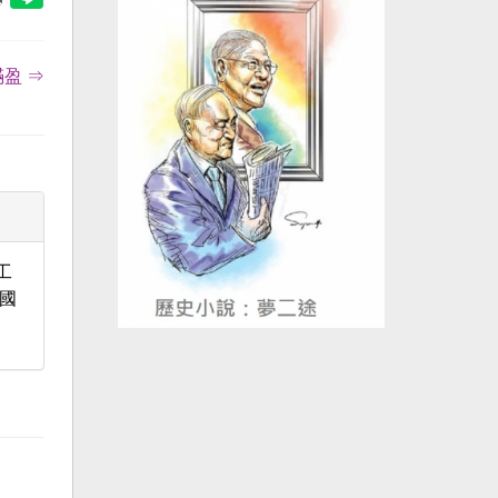
盈 ⇒
工
國