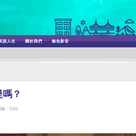
笑談人生
關於我們
鯨魚影音
是嗎？
數：5202