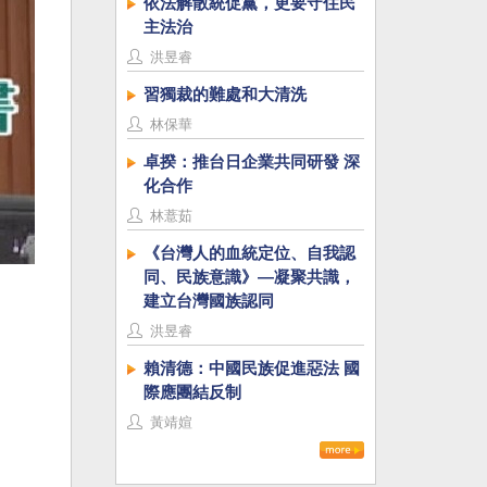
依法解散統促黨，更要守住民
主法治
洪昱睿
習獨裁的難處和大清洗
林保華
卓揆：推台日企業共同研發 深
化合作
林薏茹
《台灣人的血統定位、自我認
同、民族意識》—凝聚共識，
建立台灣國族認同
洪昱睿
賴清德：中國民族促進惡法 國
際應團結反制
黃靖媗