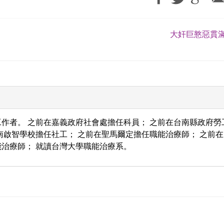
大奸巨憝惡貫滿
作者。 之前在嘉義政府社會處擔任科員； 之前在台南縣政府勞
南啟智學校擔任社工； 之前在聖馬爾定擔任職能治療師； 之前在
治療師； 就讀台灣大學職能治療系。