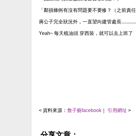
「鄰損條例有沒有問題要不要修？（之前責任
蔣公子完全狀況外，一直望向建管處長..............
Yeah~ 每天梳油頭 穿西裝，就可以去上班了
< 資料來源：
詹子藝facebook
｜
引用網址
>
分享文章：