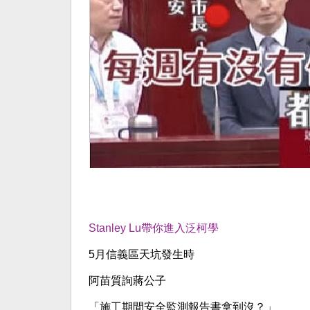
Stanley Lu
帶你進入泛柯學
5月信義區天坑發生時
阿苗質詢蔣公子
「施工期間安全監測報告書拿到沒？」