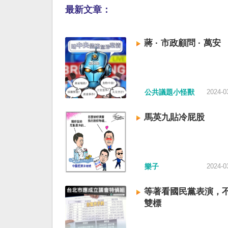
最新文章：
蔣 · 市政顧問 · 萬安
公共議題小怪獸
2024-0
馬英九貼冷屁股
樂子
2024-0
等著看國民黨表演，
雙標