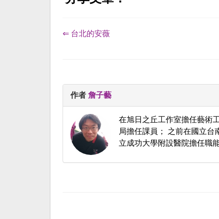
⇐ 台北的安薇
作者
詹子藝
在旭日之丘工作室擔任藝術工
局擔任課員； 之前在國立台
立成功大學附設醫院擔任職能