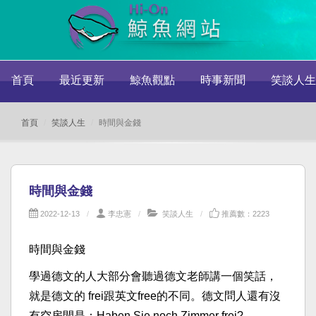
首頁
最近更新
鯨魚觀點
時事新聞
笑談人生
首頁
笑談人生
時間與金錢
時間與金錢
2022-12-13
李忠憲
笑談人生
推薦數：2223
時間與金錢
學過德文的人大部分會聽過德文老師講一個笑話，
就是德文的 frei跟英文free的不同。德文問人還有沒
有空房間是：Haben Sie noch Zimmer frei?