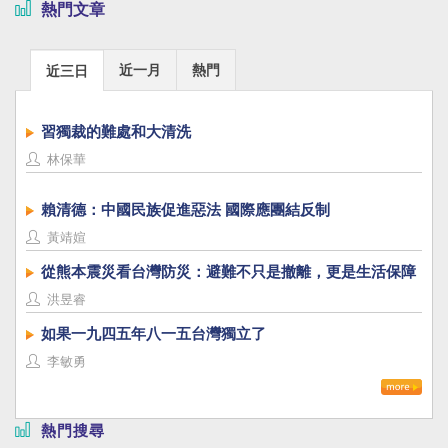
熱門文章
近一月
熱門
近三日
習獨裁的難處和大清洗
林保華
賴清德：中國民族促進惡法 國際應團結反制
黃靖媗
從熊本震災看台灣防災：避難不只是撤離，更是生活保障
洪昱睿
如果一九四五年八一五台灣獨立了
李敏勇
熱門搜尋