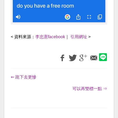
< 資料來源：
李忠憲facebook
｜
引用網址
>
⇐ 跪下去更慘
可以再雙標一點 ⇒