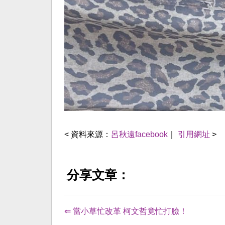
< 資料來源：
呂秋遠facebook
｜
引用網址
>
分享文章：
⇐ 當小草忙改革 柯文哲竟忙打臉！