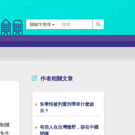
關鍵字搜尋
作者相關文章
朱學恒被判重刑帶來什麼啟
示？
制猥
有些人在台灣撒野，卻在中國
先生
閉嘴