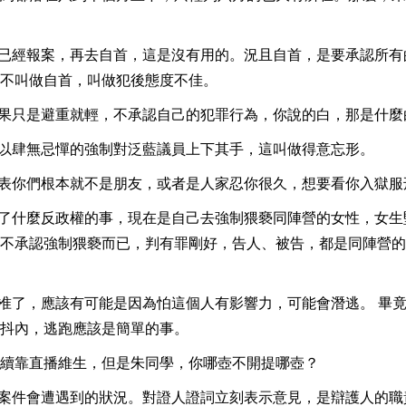
家已經報案，再去自首，這是沒有用的。況且自首，是要承認所有
不叫做自首，叫做犯後態度不佳。
如果只是避重就輕，不承認自己的犯罪行為，你說的白，那是什麼
可以肆無忌憚的強制對泛藍議員上下其手，這叫做得意忘形。
代表你們根本就不是朋友，或者是人家忍你很久，想要看你入獄服
做了什麼反政權的事，現在是自己去強制猥褻同陣營的女性，女生
不承認強制猥褻而已，判有罪剛好，告人、被告，都是同陣營的
然准了，應該有可能是因為怕這個人有影響力，可能會潛逃。 畢
抖內，逃跑應該是簡單的事。
續靠直播維生，但是朱同學，你哪壺不開提哪壺？
多案件會遭遇到的狀況。對證人證詞立刻表示意見，是辯護人的職