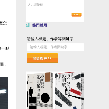
邱俊福
是怎
熱門搜尋
請輸入標題、作者等關鍵字
好一點
開始搜尋
罪，