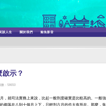
笑談人生
關於我們
鯨魚影音
麼啟示？
數：58650
月，就司法實務上來說，比起一般刑度確實是比較高的。一般強
約都落在八到十個月上下，只輕判六月的也大有所在。那麼，朱