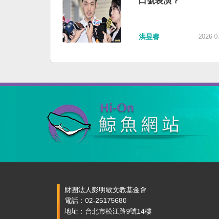
口號表演？
洪昱睿
2026-0
財團法人彭明敏文教基金會
電話：02-25175680
地址：台北市松江路9號14樓