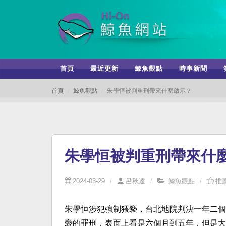
首頁
最近更新
鯨魚觀點
時事新聞
首頁
鯨魚觀點
朱學恒被判重刑帶來什麼啟示？
朱學恒被判重刑帶來什
2024-03-29
呂秋遠
鯨魚觀點
推薦
朱學恒涉犯強制猥褻，台北地院判決一年二個
褻的罪刑，表面上看是六個月到五年，但是大