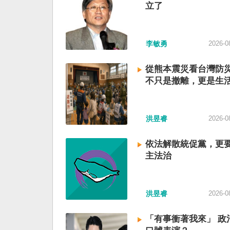
立了
李敏勇
2026-0
從熊本震災看台灣防
不只是撤離，更是生
洪昱睿
2026-0
依法解散統促黨，更
主法治
洪昱睿
2026-0
「有事衝著我來」 政