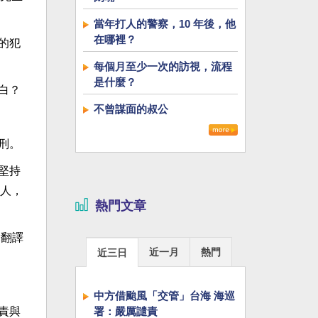
當年打人的警察，10 年後，他
在哪裡？
的犯
每個月至少一次的訪視，流程
是什麼？
白？
不曾謀面的叔公
刑。
堅持
人，
熱門文章
竟翻譯
近一月
熱門
近三日
中方借颱風「交管」台海 海巡
責與
署：嚴厲譴責