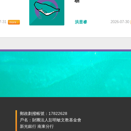
驗
7-31
洪昱睿
2026-07-30
郵政劃撥帳號：17822628
戶名：財團法人彭明敏文教基金會
新光銀行 南東分行