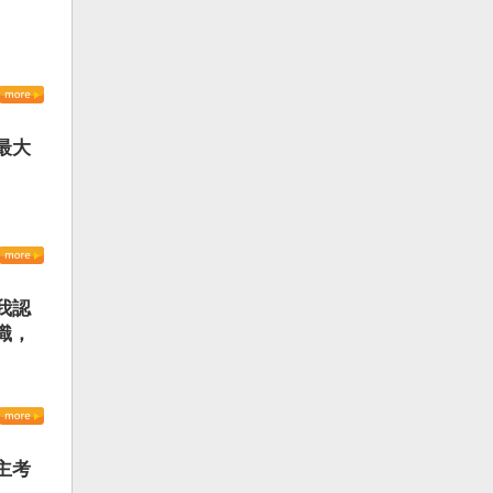
最大
我認
識，
主考