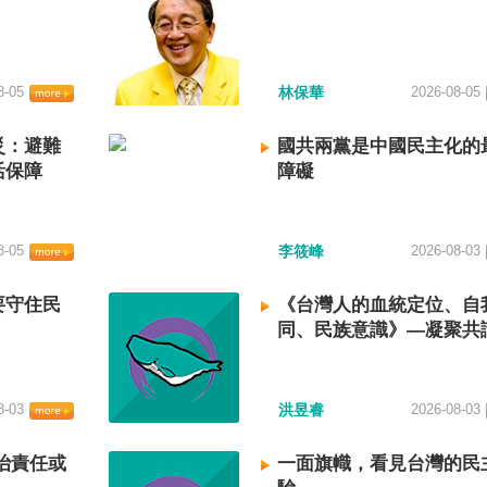
8-05
林保華
2026-08-05
災：避難
國共兩黨是中國民主化的
活保障
障礙
8-05
李筱峰
2026-08-03
要守住民
《台灣人的血統定位、自
同、民族意識》—凝聚共
建立台灣國族認同
8-03
洪昱睿
2026-08-03
治責任或
一面旗幟，看見台灣的民