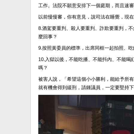
工作。法院不願意安排下一個庭期，而且速審
以前慢慢審，你有意見，說司法在睡覺，現在
8.酒駕要重判、殺人要重判、詐欺要重判，
麼回事？
9.按照黃委員的標準，出席同框一起拍照、
10.入獄以後，不能吃播、不能抖內、不能
嗎？
被害人說，「希望這個小小勝利，能給予所有
就有機會得到緩刑，請鍾議員，一定要堅持下