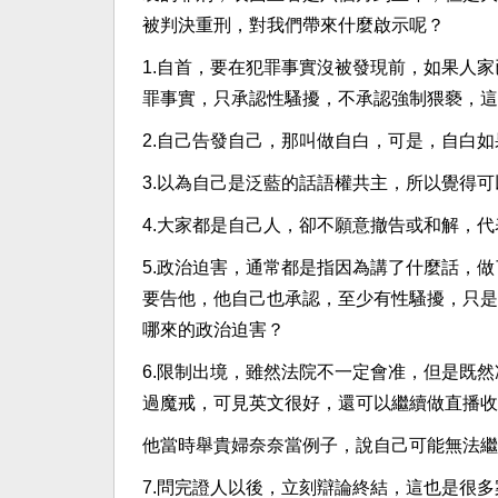
被判決重刑，對我們帶來什麼啟示呢？
1.自首，要在犯罪事實沒被發現前，如果人
罪事實，只承認性騷擾，不承認強制猥褻，這
2.自己告發自己，那叫做自白，可是，自白
3.以為自己是泛藍的話語權共主，所以覺得
4.大家都是自己人，卻不願意撤告或和解，
5.政治迫害，通常都是指因為講了什麼話，
要告他，他自己也承認，至少有性騷擾，只是
哪來的政治迫害？
6.限制出境，雖然法院不一定會准，但是既
過魔戒，可見英文很好，還可以繼續做直播收
他當時舉貴婦奈奈當例子，說自己可能無法繼
7.問完證人以後，立刻辯論終結，這也是很