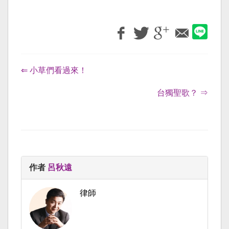
⇐ 小草們看過來！
台獨聖歌？ ⇒
作者
呂秋遠
律師