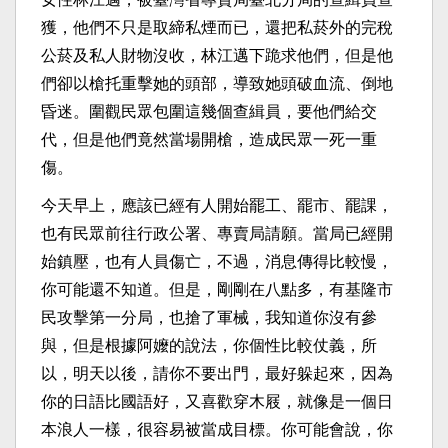
獲，他們不只是取締私煙而已，還把私菸外的完稅
公菸及私人財物沒收，林江邁下跪求他們，但是他
們卻以槍托重擊她的頭部，導致她頭破血流、倒地
昏迷。圍觀民眾包圍這幾個查緝員，要他們給交
代，但是他們竟然當場開槍，造成民眾一死一重
傷。
今天早上，應該已經有人開始罷工、罷市、罷課，
也有民眾前往行政公署、專賣局請願。當局已經開
始鎮壓，也有人員傷亡，不過，消息傳得比較慢，
你可能還不知道。但是，剛剛在八點多，有基隆市
民攻擊第一分局，也搶了軍械，我知道你沒有參
與，但是根據阿嬤的說法，你個性比較仗義，所
以，明天以後，請你不要出門，最好躲起來，因為
你的日語比國語好，又喜歡穿木屐，就像是一個日
本浪人一樣，很容易被當成目標。你可能會說，你