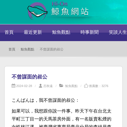
首頁
最近更新
鯨魚觀點
時事新聞
笑談人生
首頁
鯨魚觀點
不曾謀面的叔公
不曾謀面的叔公
2024-02-28
呂秋遠
鯨魚觀點
推薦數：3276
こんばんは，我不曾謀面的叔公：
如果可以，我想跟你說一件事。昨天下午在台北太
平町三丁目一的天馬茶房外面，有一名販賣私煙的
女性林江邁，被臺灣省專賣局臺北分局的查緝員查