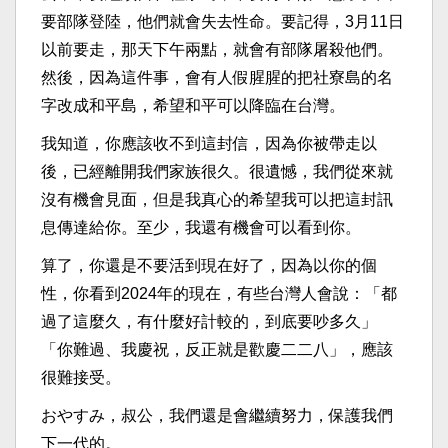
要部隊登陸，他們就會失去性命。要記得，3月11日
以前要走，那天下午兩點，就會有部隊屠殺他們。
然後，因為這件事，會有人假腥腥的把社寮島的名
字改成和平島，希望和平可以降臨在台灣。
我知道，你應該收不到這封信，因為你被帶走以
後，已經離開我們家族很久。很遺憾，我們從來就
沒有機會見面，但是我真心的希望我可以把這封訊
息傳達給你。至少，我還有機會可以看到你。
算了，你還是不要活到現在好了，因為以你的個
性，你看到2024年的現在，有些台灣人會說：「都
過了這麼久，有什麼好計較的，到底要吵多久」
「你難過、我慶祝，反正就是歡慶二二八」，應該
很難接受。
おやすみ，叔公，我們還是會繼續努力，保護我們
下一代的。