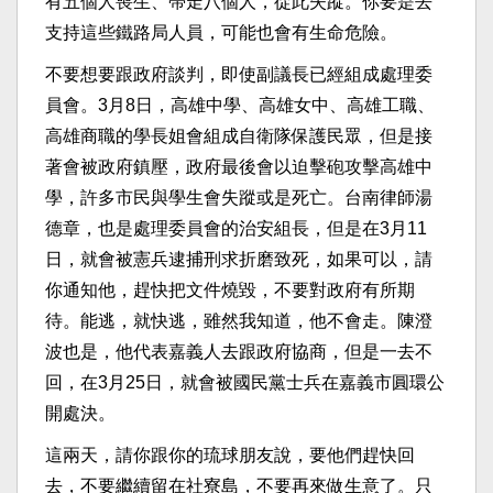
有五個人喪生、帶走八個人，從此失蹤。你要是去
支持這些鐵路局人員，可能也會有生命危險。
不要想要跟政府談判，即使副議長已經組成處理委
員會。3月8日，高雄中學、高雄女中、高雄工職、
高雄商職的學長姐會組成自衛隊保護民眾，但是接
著會被政府鎮壓，政府最後會以迫擊砲攻擊高雄中
學，許多市民與學生會失蹤或是死亡。台南律師湯
德章，也是處理委員會的治安組長，但是在3月11
日，就會被憲兵逮捕刑求折磨致死，如果可以，請
你通知他，趕快把文件燒毀，不要對政府有所期
待。能逃，就快逃，雖然我知道，他不會走。陳澄
波也是，他代表嘉義人去跟政府協商，但是一去不
回，在3月25日，就會被國民黨士兵在嘉義市圓環公
開處決。
這兩天，請你跟你的琉球朋友說，要他們趕快回
去，不要繼續留在社寮島，不要再來做生意了。只