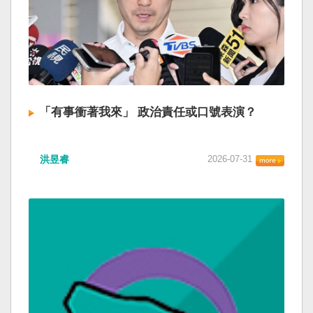
「有事衝著我來」 政治責任或口號表演？
洪昱睿
2026-07-31