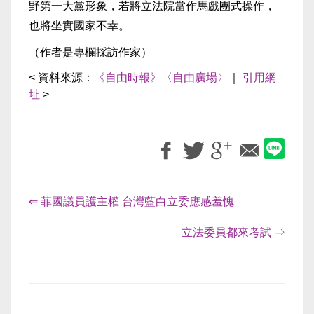
野第一大黨形象，若將立法院當作馬戲團式操作，
也將坐實國家不幸。
（作者是專欄採訪作家）
< 資料來源：
《自由時報》〈自由廣場〉
｜
引用網
址
>
⇐ 菲國議員護主權 台灣藍白立委應感羞愧
立法委員都來考試 ⇒