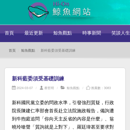
首頁
最近更新
鯨魚觀點
時事新聞
笑談人生
首頁
鯨魚觀點
新科藍委須受基礎訓練
新科藍委須受基礎訓練
2024-03-07
蔡哲明
鯨魚觀點
推薦數：3083
新科國民黨立委的問政水準，引發強烈質疑，行政
院長陳建仁率部會首長赴立法院施政報告，備詢遭
到牛煦庭追問「你向天主反省的內容是什麼」、翁
曉玲嗆聲「質詢就是上對下」、羅廷瑋甚至要求對