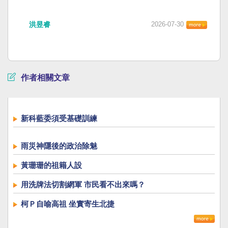
洪昱睿
2026-07-30
作者相關文章
新科藍委須受基礎訓練
雨災神隱後的政治除魅
黃珊珊的祖籍人設
用洗牌法切割網軍 市民看不出來嗎？
柯Ｐ自喻高祖 坐實寄生北捷