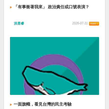
「有事衝著我來」 政治責任或口號表演？
洪昱睿
2026-07-31
一面旗幟，看見台灣的民主考驗