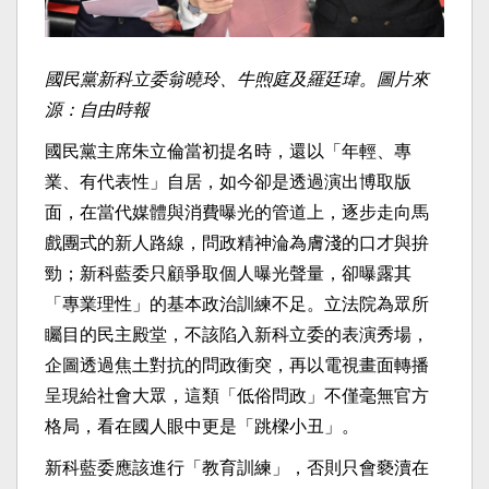
國民黨新科立委翁曉玲、牛煦庭及羅廷瑋。圖片來
源：自由時報
國民黨主席朱立倫當初提名時，還以「年輕、專
業、有代表性」自居，如今卻是透過演出博取版
面，在當代媒體與消費曝光的管道上，逐步走向馬
戲團式的新人路線，問政精神淪為膚淺的口才與拚
勁；新科藍委只顧爭取個人曝光聲量，卻曝露其
「專業理性」的基本政治訓練不足。立法院為眾所
矚目的民主殿堂，不該陷入新科立委的表演秀場，
企圖透過焦土對抗的問政衝突，再以電視畫面轉播
呈現給社會大眾，這類「低俗問政」不僅毫無官方
格局，看在國人眼中更是「跳樑小丑」。
新科藍委應該進行「教育訓練」，否則只會褻瀆在