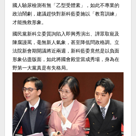
國人驗尿檢測有無「乙型受體素」，如此不專業的
政治鬧劇，建議趕快對新科藍委施以「教育訓練」
才能挽救形象。
國民黨新科立委質詢陷入即興秀演出、譁眾取寵及
陳腐謾罵，毫無新人氣象，甚至降低問政格調。立
法院新會期開議將近兩週，新科藍委竟然是以負面
形象佔盡版面，如此將國會殿堂當成秀場，身為在
野第一大黨真是有失格局。