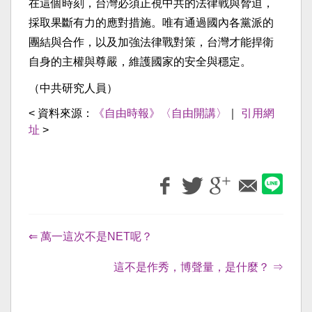
在這個時刻，台灣必須正視中共的法律戰與脅迫，
採取果斷有力的應對措施。唯有通過國內各黨派的
團結與合作，以及加強法律戰對策，台灣才能捍衛
自身的主權與尊嚴，維護國家的安全與穩定。
（中共研究人員）
< 資料來源：
《自由時報》〈自由開講〉
｜
引用網
址
>
⇐ 萬一這次不是NET呢？
這不是作秀，博聲量，是什麼？ ⇒