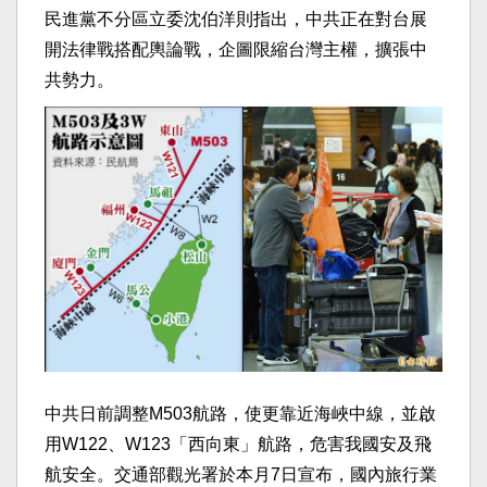
民進黨不分區立委沈伯洋則指出，中共正在對台展
開法律戰搭配輿論戰，企圖限縮台灣主權，擴張中
共勢力。
中共日前調整M503航路，使更靠近海峽中線，並啟
用W122、W123「西向東」航路，危害我國安及飛
航安全。交通部觀光署於本月7日宣布，國內旅行業