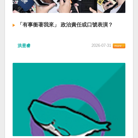
「有事衝著我來」 政治責任或口號表演？
洪昱睿
2026-07-31