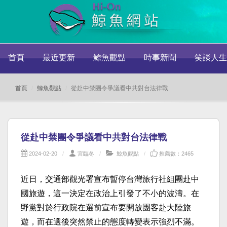
首頁
最近更新
鯨魚觀點
時事新聞
笑談人生
首頁
鯨魚觀點
從赴中禁團令爭議看中共對台法律戰
從赴中禁團令爭議看中共對台法律戰
2024-02-20
宮臨冬
鯨魚觀點
推薦數：2465
近日，交通部觀光署宣布暫停台灣旅行社組團赴中
國旅遊，這一決定在政治上引發了不小的波濤。在
野黨對於行政院在選前宣布要開放團客赴大陸旅
遊，而在選後突然禁止的態度轉變表示強烈不滿。