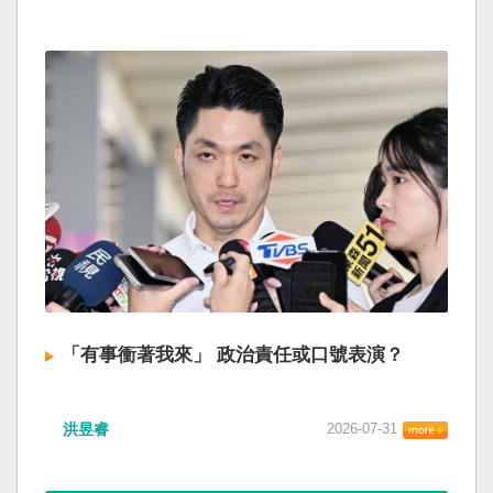
「有事衝著我來」 政治責任或口號表演？
洪昱睿
2026-07-31