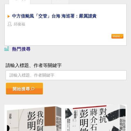
中方借颱風「交管」台海 海巡署：嚴厲譴責
邱俊福
熱門搜尋
請輸入標題、作者等關鍵字
開始搜尋