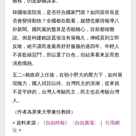
難移，仍是缺曠課多。
韓國瑜當院長，是否符合國家門面？如同當班長是
否會變得勤快？全國都在觀看，媒體也樂得報導八
卦新聞。國民黨的盤算是否能稱心，目前都很難
說。倒是柯建銘說囂張沒有落魄久，傅崐萁則立即
反嗆，絕不讓民進黨再舒舒服服的過四年。年輕人
不喜藍綠惡鬥，所以選了白色，但結果看來反而愈
演愈熾熱。
五二○賴政府上任後，在朝小野大的壓力下，如何展
現魄力，國人拭目以待。台灣民主的浪潮，從來就
不是平靜的，台灣人考驗民主，民主也在考驗台灣
人。
（作者為屏東大學兼任教師）
< 資料來源：
《自由時報》〈自由廣場〉
｜
引用網
址
>