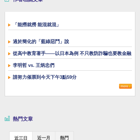
「能撈就撈 能混就混」
過於簡化的「藍綠惡鬥」說
從高中教育著手――以日本為例 不只教防詐騙也要教金融
李明哲 vs. 王炳忠們
請努力催票到今天下午3點59分
熱門文章
近一月
熱門
近三日