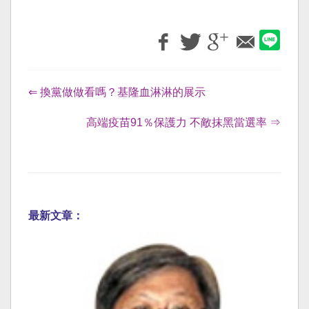
⇐ 換黨做做看嗎？基隆血淋淋的展示
高端疫苗91％保護力 不敵抹黑當選率 ⇒
最新文章：