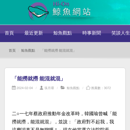
首頁
最近更新
鯨魚觀點
時事新聞
笑談人生
首頁
鯨魚觀點
「能撈就撈 能混就混」
「能撈就撈 能混就混」
2024-02-04
張月環
鯨魚觀點
推薦數：3072
二○一七年蔡政府推動年金改革時，韓國瑜曾喊「能
撈就撈，能混就混」，並說：「政府對不起我，我
這麼認真不是無聊嗎！」現在他當選立法院院長，