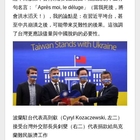
句名言：「Après moi, le déluge」（當我死後，將
會洪水滔天！），我的論點是：在習近平垮台，甚
至中共崩潰之後，可能帶來災難性的後果。這強調
了台灣更應該儘量與中國脫鈎的必要性。
波蘭駐台代表高則叡（Cyryl Kozaczewski, 左二）
接受台灣外交部長吳釗燮（右二）代表捐款給烏克
蘭難民賑濟工作