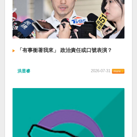
「有事衝著我來」 政治責任或口號表演？
洪昱睿
2026-07-31