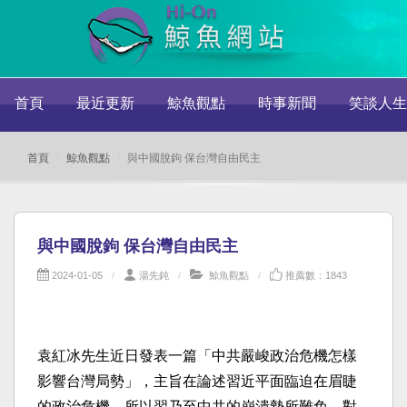
首頁
最近更新
鯨魚觀點
時事新聞
笑談人生
首頁
鯨魚觀點
與中國脫鉤 保台灣自由民主
與中國脫鉤 保台灣自由民主
2024-01-05
湯先鈍
鯨魚觀點
推薦數：1843
袁紅冰先生近日發表一篇「中共嚴峻政治危機怎樣
影響台灣局勢」，主旨在論述習近平面臨迫在眉睫
的政治危機，所以習乃至中共的崩潰勢所難免。對