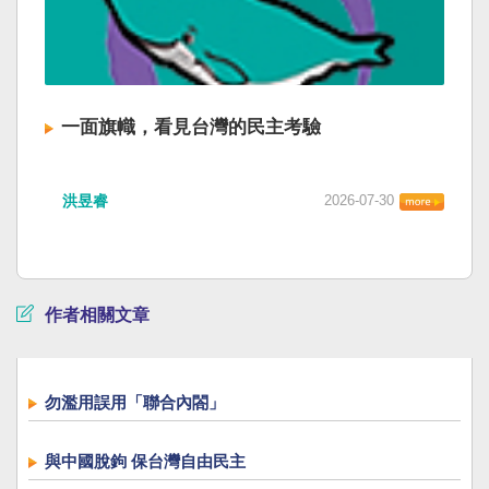
一面旗幟，看見台灣的民主考驗
洪昱睿
2026-07-30
作者相關文章
勿濫用誤用「聯合內閤」
與中國脫鉤 保台灣自由民主