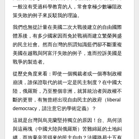
一般沒有受過科學教育的人，常會拿極少數嚇阻政
策失敗的例子來反駁我的理論。
我們也無從計量在美國二次大戰後建立的自由國際
體系後，有多少國家因而免於戰禍而建立繁榮興盛
的民主社會。然而台灣的所謂知識藍們卻不斷重複
美國在越戰與阿富汗失敗的例子，進而控訴美國是
戰爭的製造者。
從歷史角度來看：即使一個獨裁者或一個專制政權
崩潰，誰保證取代的就一定是民主制度？在中國大
陸，俄羅斯，乃至整個非洲，就算統治者與政權不
斷的更替，有無曾經出現自由民主的政府（liberal
democracy，請注意它的學術定義）？
這就是台灣與烏克蘭堅持獨立的原因！台、烏何須
與這兩塊（中國大陸與俄羅斯）苦難綿延的土地糾
纏，而放棄辛苦得來的民主自由？法國路易十五有