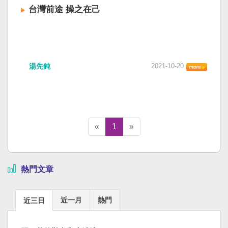
台灣前途 操之在己
湯先鈍
2021-10-20
«
1
»
熱門文章
近一月
熱門
近三日