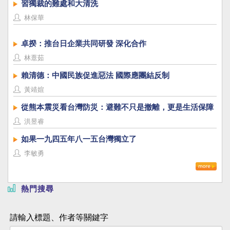
習獨裁的難處和大清洗
林保華
卓揆：推台日企業共同研發 深化合作
林薏茹
賴清德：中國民族促進惡法 國際應團結反制
黃靖媗
從熊本震災看台灣防災：避難不只是撤離，更是生活保障
洪昱睿
如果一九四五年八一五台灣獨立了
李敏勇
熱門搜尋
請輸入標題、作者等關鍵字