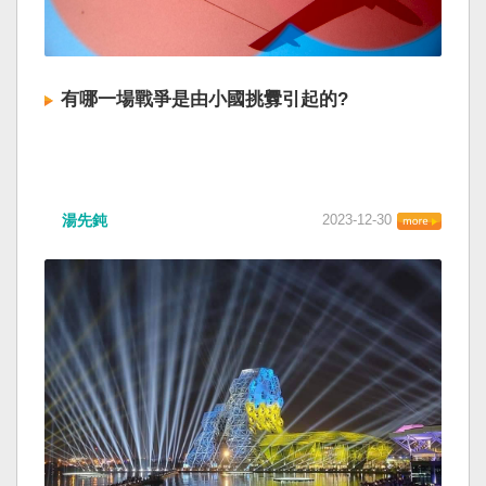
有哪一場戰爭是由小國挑釁引起的?
湯先鈍
2023-12-30