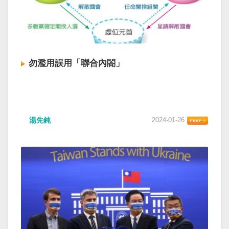
勿濫用誤用「聯合內閤」
湯先鈍
2024-01-26