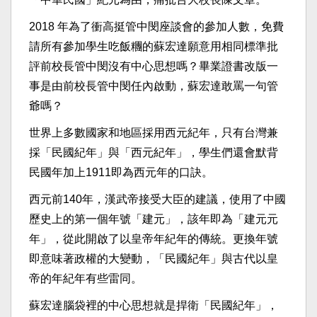
2018 年為了衝高挺管中閔座談會的參加人數，免費
請所有參加學生吃飯糰的蘇宏達願意用相同標準批
評前校長管中閔沒有中心思想嗎？畢業證書改版一
事是由前校長管中閔任內啟動，蘇宏達敢罵一句管
爺嗎？
世界上多數國家和地區採用西元紀年，只有台灣兼
採「民國紀年」與「西元紀年」，學生們還會默背
民國年加上1911即為西元年的口訣。
西元前140年，漢武帝接受大臣的建議，使用了中國
歷史上的第一個年號「建元」，該年即為「建元元
年」，從此開啟了以皇帝年紀年的傳統。更換年號
即意味著政權的大變動，「民國紀年」與古代以皇
帝的年紀年有些雷同。
蘇宏達腦袋裡的中心思想就是捍衛「民國紀年」，