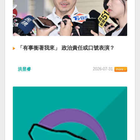
「有事衝著我來」 政治責任或口號表演？
洪昱睿
2026-07-31