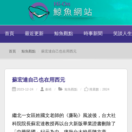
首頁
最近更新
鯨魚觀點
時事新聞
笑談人生
首頁
鯨魚觀點
蘇宏達自己也在用西元
蘇宏達自己也在用西元
2023-12-24
秦靖
鯨魚觀點
推薦數：2824
繼北一女區姓國文老師的《廉恥》風波後，台大社
科院院長蘇宏達教授再以台大新版畢業證書刪除了
「中華民國」紀元為由，痛批台大校長陳文章。