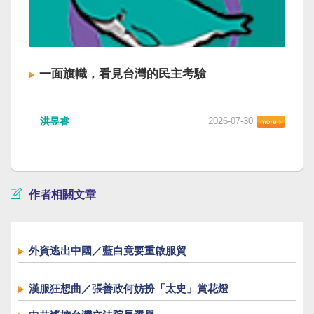
一面旗幟，看見台灣的民主考驗
洪昱睿
2026-07-30
作者相關文章
外資逃出中國／藍白竟要重啟服貿
漢服狂想曲／張善政何妨扮「太史」賞花燈