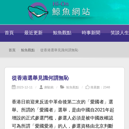
首頁
最近更新
鯨魚觀點
時事新聞
笑談人生
首頁
鯨魚觀點
從香港選舉見識何謂無恥
從香港選舉見識何謂無恥
2023-12-11
康駿銘
鯨魚觀點
推薦數：2348
香港日前迎來反送中革命後第二次的「愛國者」選
舉。所謂的「愛國者」選舉，是由中國自2021年起
增設的正式參選門檻，參選人必須是被中國政權認
可為所謂「愛國愛港」的人，參選資格由北京判斷