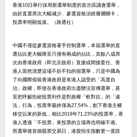
香港10日舉行採用新選舉制度的首次區議會選舉，
由於直選席次大幅減少、參選資格須經層層關卡，
投票率明顯低落。（路透社）
中國不僅從參選資格著手控制選舉，本屆選舉的直
選佔比更大幅降至只僅有兩成的佔比，其餘八成席
次由香港政府（即北京政府）直接或間接委任。香
港人當然清楚這場不折不扣的假選舉，只是中國為
了向國際假裝香港政府是有港人認受的「高度自
治」政權，即使在香港政府出盡辦法宣傳選舉，甚
至把呼籲拒絕投票列作是對政權「軟對抗」的「違
法」行為，投票率最終僅為27.54%，創下香港主權
移交以來的新低，相比2019年71.23%的投票率，香
港人透過「不投票」來投票的立場再也明確不過。
而選舉後首個股票交易日，港股恒生指數更一度跌