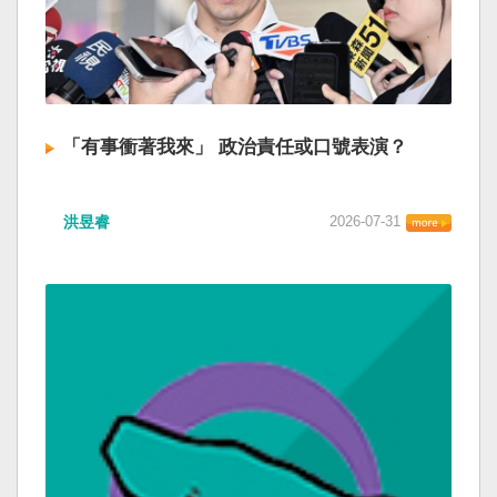
「有事衝著我來」 政治責任或口號表演？
洪昱睿
2026-07-31