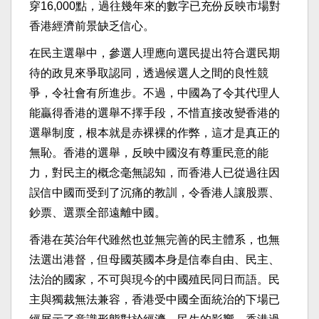
穿16,000點，過往幾年來的數字已充份反映市場對
香港經濟前景缺乏信心。
在民主選舉中，參選人理應向選民提出符合選民期
待的政見來爭取認同，透過候選人之間的良性競
爭，令社會有所進步。不過，中國為了令其代理人
能贏得香港的選舉不擇手段，不惜直接改變香港的
選舉制度，根本就是赤裸裸的作弊，這才是真正的
無恥。香港的選舉，反映中國沒有尊重民意的能
力，對民主的概念毫無認知，而香港人已從過往因
誤信中國而受到了沉痛的教訓，令香港人讓股票、
鈔票、選票全部遠離中國。
香港在英治年代雖然也並無完善的民主體系，也無
法選出港督，但母國英國本身是信奉自由、民主、
法治的國家，不可與現今的中國殖民同日而語。民
主與獨裁無法兼容，香港受中國全面統治的下場已