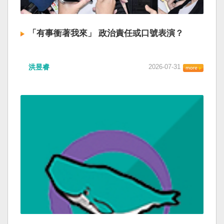
「有事衝著我來」 政治責任或口號表演？
洪昱睿
2026-07-31