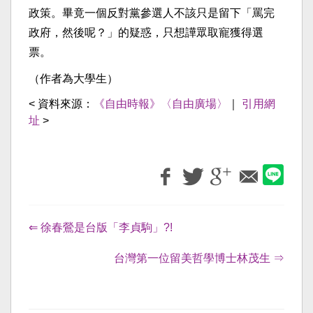
政策。畢竟一個反對黨參選人不該只是留下「罵完
政府，然後呢？」的疑惑，只想譁眾取寵獲得選
票。
（作者為大學生）
< 資料來源：
《自由時報》〈自由廣場〉
｜
引用網
址
>
⇐ 徐春鶯是台版「李貞駒」?!
台灣第一位留美哲學博士林茂生 ⇒