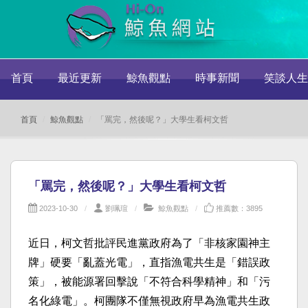
首頁
最近更新
鯨魚觀點
時事新聞
笑談人生
首頁
鯨魚觀點
「罵完，然後呢？」大學生看柯文哲
「罵完，然後呢？」大學生看柯文哲
2023-10-30
劉珮瑄
鯨魚觀點
推薦數：3895
近日，柯文哲批評民進黨政府為了「非核家園神主
牌」硬要「亂蓋光電」，直指漁電共生是「錯誤政
策」，被能源署回擊說「不符合科學精神」和「污
名化綠電」。柯團隊不僅無視政府早為漁電共生政