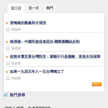
近一月
熱門
近三日
習獨裁的難處和大清洗
林保華
賴清德：中國民族促進惡法 國際應團結反制
黃靖媗
從熊本震災看台灣防災：避難不只是撤離，更是生活保障
洪昱睿
如果一九四五年八一五台灣獨立了
李敏勇
熱門搜尋