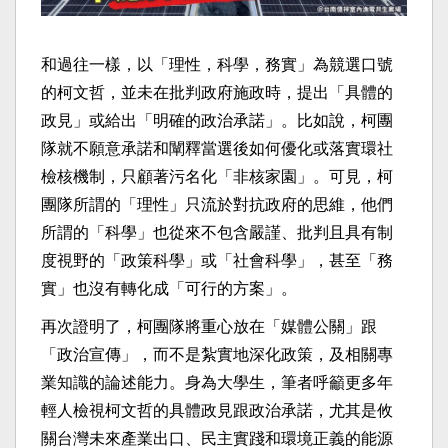
和過往一樣，以「理性，科學，務實」為競選口號
的柯文哲，並未在批判政府施政時，提出「具體的
政見」或給出「明確的政治承諾」。比如說，柯團
隊就不願意承諾和闡釋當選後如何優化或落實環社
檢核機制，只顧著污名化「非核家園」。可見，柯
團隊所謂的「理性」只流於對抗政府的思維，他們
所謂的「科學」也從來不包含嚴謹、批判且具有制
度視野的「政策科學」或「社會科學」，甚至「務
實」也沒有轉化成「可行的方案」。
再次證明了，柯團隊將重心放在「媒體公關」跟
「政治宣傳」，而不是紮實地深化政策，及相關專
業知識的論述能力。身為大學生，筆者呼籲更多年
輕人檢視柯文哲的具體政見跟政治承諾，尤其是攸
關台灣未來產業出口、民主實踐和環境正義的能源