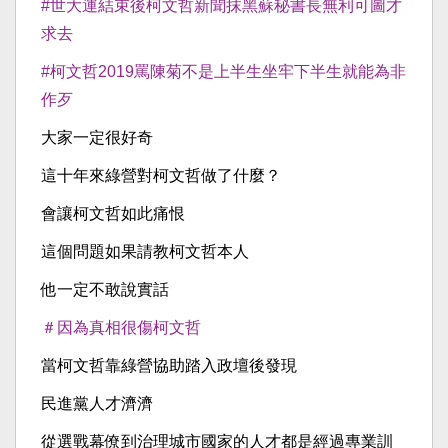
#世大運結束後柯文哲新聞抹黑蘇秘書長無利可圖才
求去
#柯文哲2019罵陳菊不是上半生坐牢下半生就能為非
作歹
大家一定很好奇
這十年來綠營對柯文哲做了什麼？
會讓柯文哲如此痛恨
這個問題如果請教柯文哲本人
他一定不敢說實話
＃因為真相很傷柯文哲
當柯文哲靠綠營協助踏入政壇後發現
民進黨人才濟濟
從選戰幕僚到治理城市國家的人才都是經過專業訓