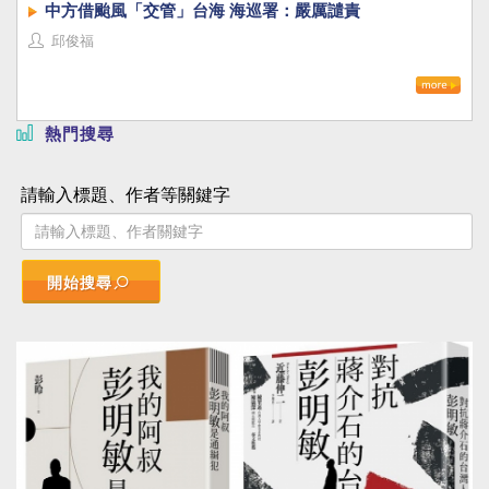
中方借颱風「交管」台海 海巡署：嚴厲譴責
邱俊福
熱門搜尋
請輸入標題、作者等關鍵字
開始搜尋