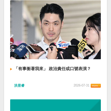
「有事衝著我來」 政治責任或口號表演？
洪昱睿
2026-07-31