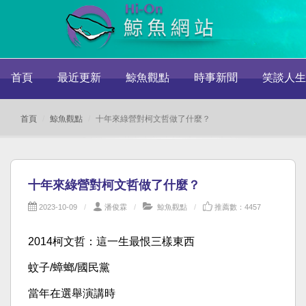
首頁
最近更新
鯨魚觀點
時事新聞
笑談人生
首頁
鯨魚觀點
十年來綠營對柯文哲做了什麼？
十年來綠營對柯文哲做了什麼？
2023-10-09
潘俊霖
鯨魚觀點
推薦數：4457
2014柯文哲：這一生最恨三樣東西
蚊子/蟑螂/國民黨
當年在選舉演講時