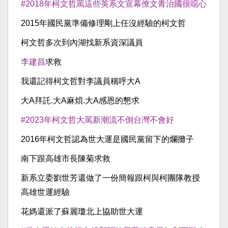
#2018年柯文哲罵這些英系文宣幕僚文青治國很噁心
2015年國民黨準備修理剛上任沒經驗的柯文哲
柯文哲多次到內湖找新系資深議員
李建昌
求救
我還記得柯文哲對李議員稱呼大A
大A拜託.大A麻煩.大A感恩的懇求
#2023年柯文哲大罵新潮流不倒台灣不會好
2016年柯文哲認為世大運是國民黨留下的爛攤子
南下跟高雄市長陳菊求救
新系立委劉世芳還做了一份簡報跟柯與柯團隊教授
高雄世運經驗
花媽還派了蘇麗瓊北上協助世大運