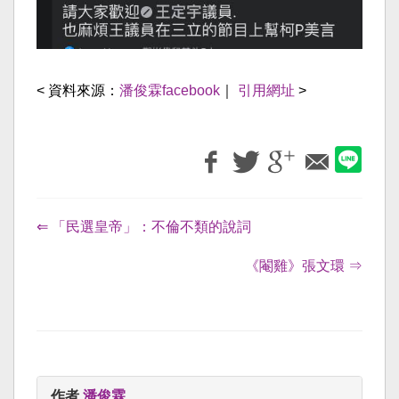
< 資料來源：
潘俊霖facebook
｜
引用網址
>
⇐ 「民選皇帝」：不倫不類的說詞
《閹雞》張文環 ⇒
作者
潘俊霖