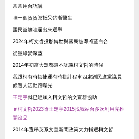
常常用台語講
哇一個賀賀郎抵呆岱浙醫生
國民黨尬哇逼出來選舉
2024年柯文哲投胎轉世與國民黨即將藍白合
從墨綠變深藍
2014年初當大眾都還不認識柯文哲的時候
我跟柯有時搭捷運有時搭計程車四處蹭民進黨議員
候選人活動蹭曝光
王定宇
就已經加入柯文哲的文宣群協助
＃柯文哲2023嗆王定宇2015找我站台多次利用完推
開沒品
2014年選舉英系文宣新聞政策大力輔選柯文哲