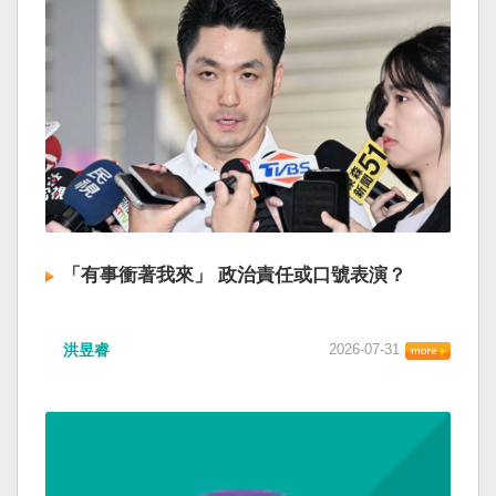
「有事衝著我來」 政治責任或口號表演？
洪昱睿
2026-07-31