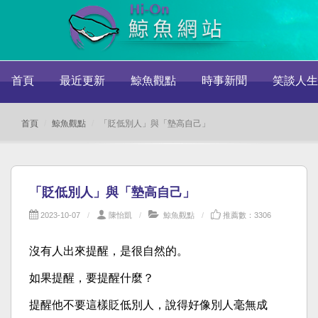
首頁
最近更新
鯨魚觀點
時事新聞
笑談人生
首頁
鯨魚觀點
「貶低別人」與「墊高自己」
「貶低別人」與「墊高自己」
2023-10-07
陳怡凱
鯨魚觀點
推薦數：3306
沒有人出來提醒，是很自然的。
如果提醒，要提醒什麼？
提醒他不要這樣貶低別人，說得好像別人毫無成