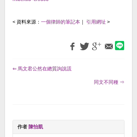
< 資料來源：
一個律師的筆記本
｜
引用網址
>
⇐ 馬文君公然在總質詢說謊
同文不同種 ⇒
作者
陳怡凱