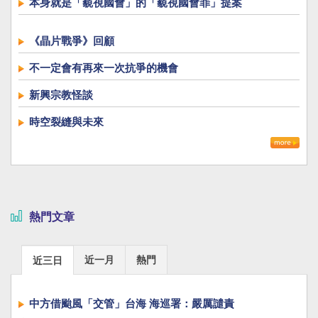
本身就是「藐視國會」的「藐視國會罪」提案
《晶片戰爭》回顧
不一定會有再來一次抗爭的機會
新興宗教怪談
時空裂縫與未來
熱門文章
近一月
熱門
近三日
中方借颱風「交管」台海 海巡署：嚴厲譴責