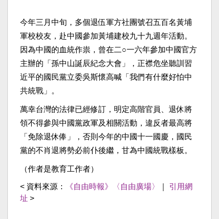
今年三月中旬，多個退伍軍方社團號召五百名黃埔
軍校校友，赴中國參加黃埔建校九十九週年活動。
因為中國的血統作祟，曾在二○一六年參加中國官方
主辦的「孫中山誕辰紀念大會」，正襟危坐聽訓習
近平的國民黨立委吳斯懷高喊「我們有什麼好怕中
共統戰」。
萬幸台灣的法律已經修訂，明定高階官員、退休將
領不得參與中國黨政軍及相關活動，違反者最高將
「免除退休俸」，否則今年的中國十一國慶，國民
黨的不肖退將勢必前仆後繼，甘為中國統戰樣板。
（作者是教育工作者）
< 資料來源：
《自由時報》〈自由廣場〉
｜
引用網
址
>