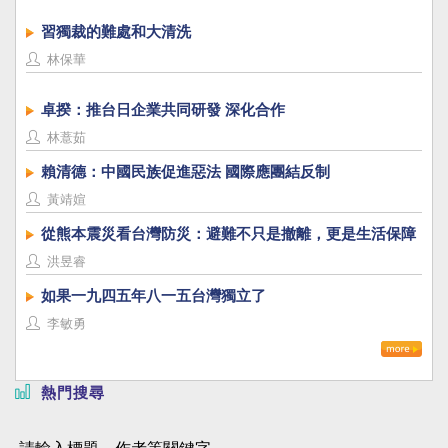
習獨裁的難處和大清洗
林保華
卓揆：推台日企業共同研發 深化合作
林薏茹
賴清德：中國民族促進惡法 國際應團結反制
黃靖媗
從熊本震災看台灣防災：避難不只是撤離，更是生活保障
洪昱睿
如果一九四五年八一五台灣獨立了
李敏勇
熱門搜尋