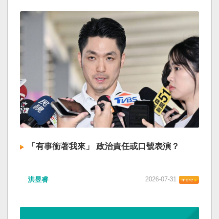
「有事衝著我來」 政治責任或口號表演？
洪昱睿
2026-07-31