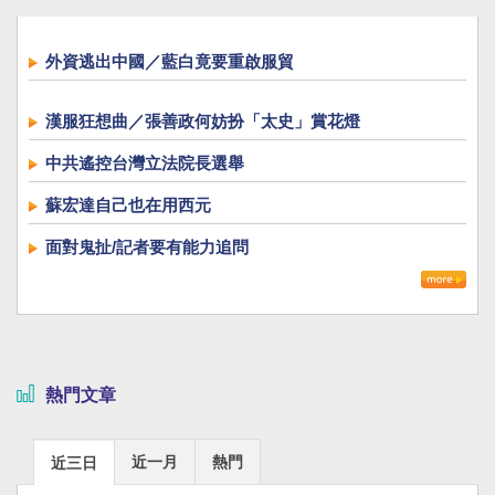
外資逃出中國／藍白竟要重啟服貿
漢服狂想曲／張善政何妨扮「太史」賞花燈
中共遙控台灣立法院長選舉
蘇宏達自己也在用西元
面對鬼扯/記者要有能力追問
熱門文章
近一月
熱門
近三日