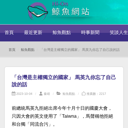
首頁
最近更新
鯨魚觀點
時事新聞
笑談人生
首頁
鯨魚觀點
「台灣是主權獨立的國家」 馬英九你忘了自己說的話
「台灣是主權獨立的國家」 馬英九你忘了自己
說的話
2023-10-04
秦靖
鯨魚觀點
推薦數：2217
前總統馬英九拒絕出席今年十月十日的國慶大會，
只因大會的英文使用了「Taiwna」，馬聲稱他拒絕
和台獨「同流合污」。