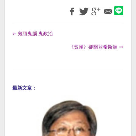
⇐ 鬼頭鬼腦 鬼政治
《賓漢》卻爾登希斯頓 ⇒
最新文章：