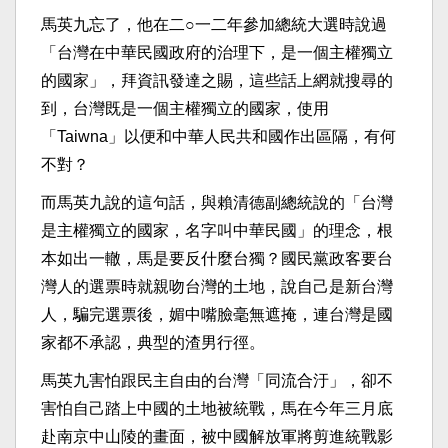
馬英九忘了，他在二○一二年參加總統大選時說過
「台灣在中華民國政府的治理下，是一個主權獨立
的國家」，拜資訊發達之賜，這些話上網就搜尋的
到，台灣既是一個主權獨立的國家，使用
「Taiwna」以便和中華人民共和國作出區隔，有何
不對？
而馬英九說的這句話，與賴清德副總統說的「台灣
是主權獨立的國家，名字叫中華民國」的理念，根
本如出一轍，馬是要反什麼台獨？國民黨政客要台
灣人的選票時就親吻台灣的土地，說自己是新台灣
人，騙完選票後，媚中嘴臉毫無遮掩，連台灣是國
家都不承認，典型的渣男行徑。
馬英九害怕跟民主自由的台灣「同流合汙」，卻不
害怕自己踏上中國的土地被統戰，馬在今年三月底
赴南京中山陵的畫面，被中國解放軍將剪進統戰影