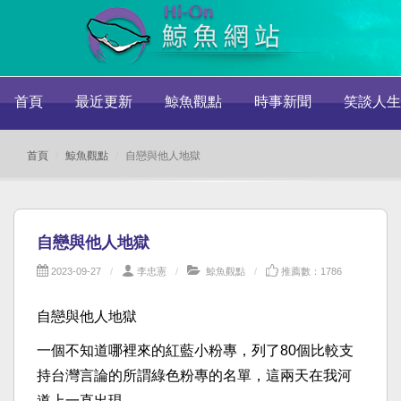
首頁
最近更新
鯨魚觀點
時事新聞
笑談人生
首頁
鯨魚觀點
自戀與他人地獄
自戀與他人地獄
2023-09-27
李忠憲
鯨魚觀點
推薦數：1786
自戀與他人地獄
一個不知道哪裡來的紅藍小粉專，列了80個比較支
持台灣言論的所謂綠色粉專的名單，這兩天在我河
道上一直出現。