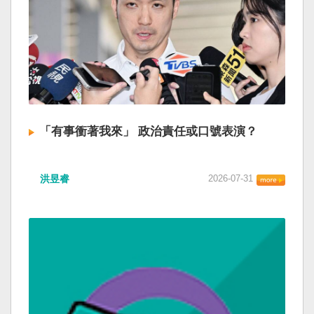
「有事衝著我來」 政治責任或口號表演？
洪昱睿
2026-07-31