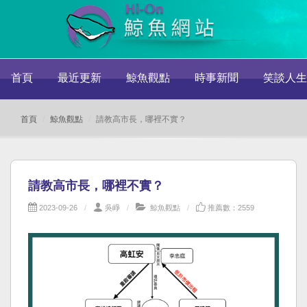
首頁
最近更新
鯨魚觀點
時事新聞
笑談人生
首頁
鯨魚觀點
請教高市長，哪裡不實？
請教高市長，哪裡不實？
2023-09-26
吳崢
鯨魚觀點
推薦數：2559