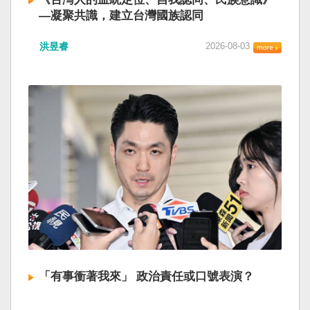
—凝聚共識，建立台灣國族認同
洪昱睿
2026-08-03
「有事衝著我來」 政治責任或口號表演？