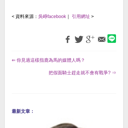
< 資料來源：
吳崢facebook
｜
引用網址
>
⇐ 你見過這樣指鹿為馬的媒體人嗎？
把假面騎士趕走就不會有戰爭? ⇒
最新文章：