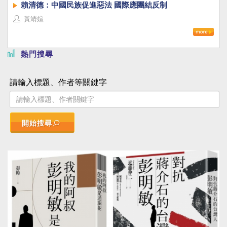
賴清德：中國民族促進惡法 國際應團結反制
黃靖媗
熱門搜尋
請輸入標題、作者等關鍵字
開始搜尋