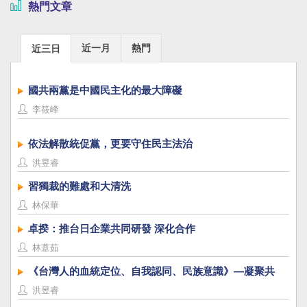
熱門文章
近一月
熱門
近三日
國共兩黨是中國民主化的最大障礙
李筱峰
依法解散統促黨，更要守住民主法治
洪昱睿
習獨裁的難處和大清洗
林保華
卓揆：推台日企業共同研發 深化合作
林薏茹
《台灣人的血統定位、自我認同、民族意識》—凝聚共
識，建立台灣國族認同
洪昱睿