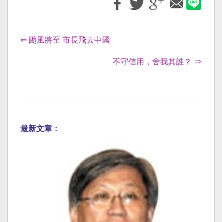
⇐ 颱風將至 市長飛去中國
不守信用，舍我其誰？ ⇒
最新文章：