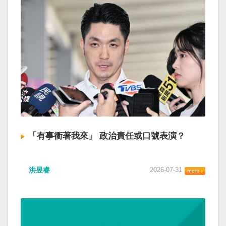
「有事衝著我來」 政治責任或口號表演？
洪昱睿
2026-07-31