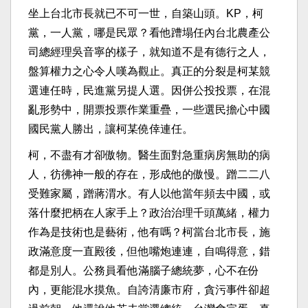
坐上台北市長就已不可一世，自築山頭。KP，柯
黨，一人黨，哪是民眾？看他蹧塌任內台北農產公
司總經理吳音寧的樣子，就知道不是有德行之人，
盤算權力之心令人嘆為觀止。真正的分裂是柯某競
選連任時，民進黨另提人選。因併公投投票，在混
亂形勢中，開票投票作業重疊，一些選民擔心中國
國民黨人勝出，讓柯某僥倖連任。
柯，不盡有才卻傲物。醫生面對急重病房無助的病
人，彷彿神一般的存在，形成他的傲慢。蹭二二八
受難家屬，蹭蔣渭水。有人以他當年頻去中國，或
落什麼把柄在人家手上？政治治理千頭萬緒，權力
作為是技術也是藝術，他有嗎？柯當台北市長，施
政滿意度一直殿後，但他嘴炮連連，自鳴得意，錯
都是別人。公務員看他滿腦子總統夢，心不在份
內，更能混水摸魚。自誇清廉市府，貪污事件卻超