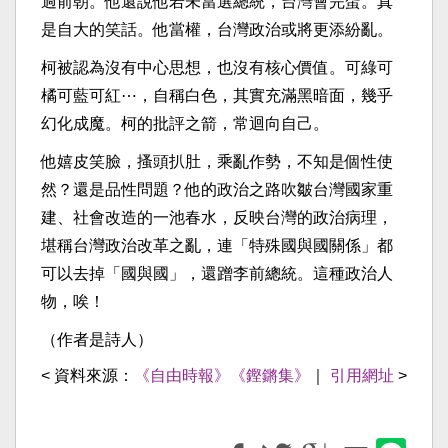
過前朝。他還說他若未當選總統，台灣會完蛋。真
是自大的笑話。他當權，台灣政治或將更添紛亂。
柯被認為沒有中心思想，也沒有核心價值。可綠可
橘可藍可紅⋯，自稱白色，其實充滿黑暗面，幾乎
幻化成魔。柯的批評之箭，常迴向自己。
他嬉皮笑臉，搔頭扒肚，乘亂作勢，不知是個性使
然？還是品性問題？他的政治之路吹皺台灣國家重
建、社會改造的一池春水，反映台灣的政治病理，
堪稱台灣政治改革之亂，連「特殊國與國關係」都
可以去掉「國與國」，還蹭李前總統。這種政治人
物，唉！
（作者是詩人）
< 資料來源：
《自由時報》《鏗鏘集》
｜
引用網址
>