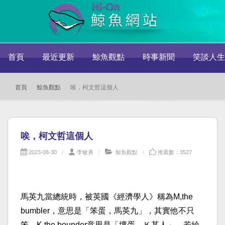
首頁
最近更新
鯨魚觀點
時事新聞
笑談人生
首頁
鯨魚觀點
唉，柯文哲這個人
唉，柯文哲這個人
2023-08-30
李敏勇
鯨魚觀點
推薦數：3527
馬英九當總統時，被英國《經濟學人》稱為M,the
bumbler，意思是「笨蛋，馬英九」，其實他不只
笨。K,the bounder意思是「壞蛋，Ｋ某人」，若給