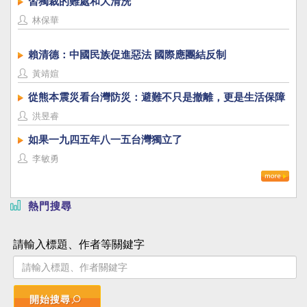
習獨裁的難處和大清洗
林保華
賴清德：中國民族促進惡法 國際應團結反制
黃靖媗
從熊本震災看台灣防災：避難不只是撤離，更是生活保障
洪昱睿
如果一九四五年八一五台灣獨立了
李敏勇
熱門搜尋
請輸入標題、作者等關鍵字
開始搜尋