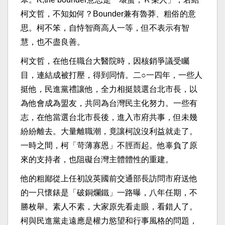
柯文哲，不知如何？Bounder兼有魯莽、粗俗的意
思。柯不笨，自恃智商高人一等，但不表示有智
慧，也不盡良善。
柯文哲，在他任職台大醫院時，因核銷爭議受矚
目，連結成被打壓，得到同情。二○一四年，一些人
挺他，民進黨禮讓他，全力相挺競選台北市長，以
為他會成為盟友，共同為台灣民主化努力。一些有
志，在他當選台北市長後，進入市府共事，但未幾
紛紛離去。大量離職潮，竟讓柯說沒利益就走了。
一時之間，柯「苛薄寡恩」不脛而起。他辜負了原
來的支持者，也阻礙台灣主體體性的重建。
他的粗鄙從上任初說英國前交通部長訪問市府送他
的一只懷錶是「破銅爛鐵」一路曝，八年任期，不
勝枚舉。素人不素，大家原先看走眼，看錯人了。
柯與民進黨走遠應是權力慾望和行事風格的問題，