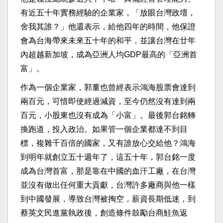
有近五十年實務經驗的企業家，「放眼台灣政壇，
舍我其誰？」他還表示，給他四年的時間，他保證
會為台海帶來未來五十年的和平，並讓台灣在廿年
內超越新加坡，成為亞洲人均GDP最高的「亞洲首
富」。
作為一個企業家，郭董也曾經表示鴻海股票會達到
兩百元，可惜即使經過減資，至今仍然沒有達到兩
百元，小股東也沒有成為「小富」。最後郭台銘轉
換跑道，投入政治。如果管一個企業都達不到目
標，複雜千百倍的國家，又有誰放心交給他？鴻海
到明年就創立五十週年了，這五十年，郭台銘一度
成為台灣首富，那是靠在中國的血汗工廠，在台灣
並沒有做出任何重大貢獻，台灣許多廠商與他一樣
到中國發展，導致台灣被掏空，薪資長期低迷，到
蔡英文民進黨執政後，創造條件鼓勵台商鮭魚返