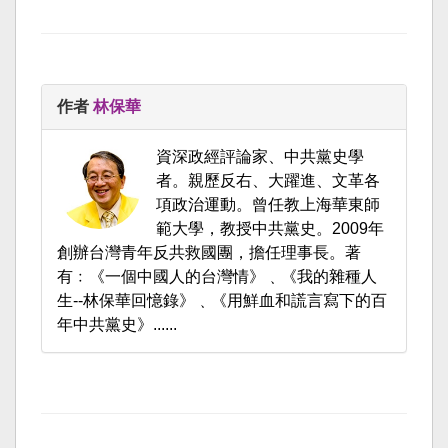
作者
林保華
資深政經評論家、中共黨史學
者。親歷反右、大躍進、文革各
項政治運動。曾任教上海華東師
範大學，教授中共黨史。2009年
創辦台灣青年反共救國團，擔任理事長。著
有﹕《一個中國人的台灣情》﹑《我的雜種人
生--林保華回憶錄》﹑《用鮮血和謊言寫下的百
年中共黨史》......