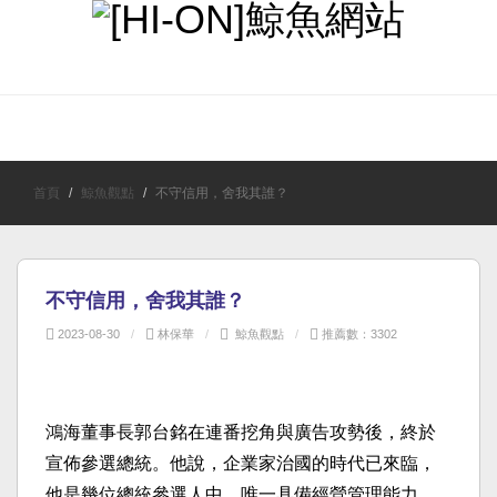
首頁
最近更新
鯨魚觀點
時事新聞
笑談人生
首頁
鯨魚觀點
不守信用，舍我其誰？
不守信用，舍我其誰？
2023-08-30
林保華
鯨魚觀點
推薦數：3302
鴻海董事長郭台銘在連番挖角與廣告攻勢後，終於
宣佈參選總統。他說，企業家治國的時代已來臨，
他是幾位總統參選人中，唯一具備經營管理能力、