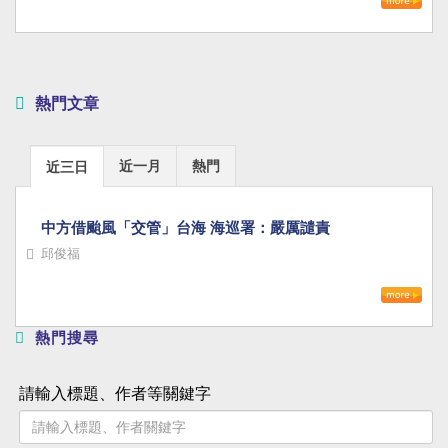
熱門文章
近一月
熱門
近三日
中方借颱風「交管」台海 海巡署：嚴厲譴責
邱俊福
熱門搜尋
請輸入標題、作者等關鍵字