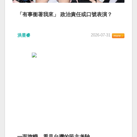
「有事衝著我來」 政治責任或口號表演？
洪昱睿
2026-07-31
一面旗幟，看見台灣的民主考驗