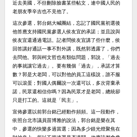
近去美國，不但刪除臉書某些帖文，連中國人民的
老朋友季辛吉也不見他了。
這次參選，郭台銘大喊團結，忘記了國民黨初選後
他答應支持國民黨參選人侯友宜的承諾；並且說與
侯友宜還通過電話。記者問侯友宜講了些什麼，侯
回答講好通話一事不對外講，既然郭透露了，你們
去問他。郭與柯文哲也有類似問題，郭說，「過去
的事就讓它過去」。要有幾個「過去」，承諾才算
數？郭是大老闆，可以對他的員工這樣說，誰不服
可以滾蛋；對國人偶爾說一次還可以，多次背棄承
諾，民眾還相信你嗎？因為民眾才是老闆，總統卻
只是打工的。這就是「民主」。
宣佈參選以前郭台銘已經動作頻頻。這一段動作，
依照台北市議員苗博雅的說法，郭台銘是樂在其
中，參選的快樂多過當選；因為多少鎂光燈聚焦在