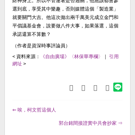
財神身上。所以不管連署是否過關，他應該都會參
選到底，享受其中樂趣，否則媒體這個「製造業」
就要關門大吉。他這次拋出兩千萬美元成立金門和
平倡議基金會，說要做八件大事，如果落選，這個
承諾還算不算數？
（作者是資深時事評論員）
< 資料來源：
《自由廣場》〈林保華專欄〉
｜
引用
網址
>
⇐ 唉，柯文哲這個人
郭台銘間接證實中共會抄家 ⇒