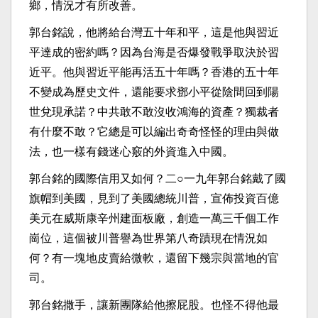
鄉，情況才有所改善。
郭台銘說，他將給台灣五十年和平，這是他與習近
平達成的密約嗎？因為台海是否爆發戰爭取決於習
近平。他與習近平能再活五十年嗎？香港的五十年
不變成為歷史文件，還能要求鄧小平從陰間回到陽
世兌現承諾？中共敢不敢沒收鴻海的資產？獨裁者
有什麼不敢？它總是可以編出奇奇怪怪的理由與做
法，也一樣有錢迷心竅的外資進入中國。
郭台銘的國際信用又如何？二○一九年郭台銘戴了國
旗帽到美國，見到了美國總統川普，宣佈投資百億
美元在威斯康辛州建面板廠，創造一萬三千個工作
崗位，這個被川普譽為世界第八奇蹟現在情況如
何？有一塊地皮賣給微軟，還留下幾宗與當地的官
司。
郭台銘撒手，讓新團隊給他擦屁股。也怪不得他最