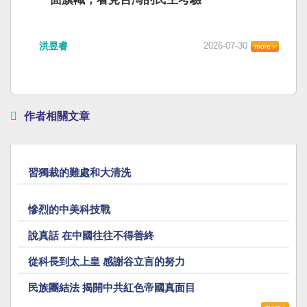
洪昱睿
2026-07-30
作者相關文章
習獨裁的難處和大清洗
慘烈的中美科技戰
說真話 在中國往往不得善終
從科長到太上皇 感謝谷立言的努力
民族團結法 揭開中共紅色帝國真面目