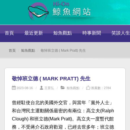
首頁
最近更新
鯨魚觀點
時事新聞
笑談人生
首頁
鯨魚觀點
敬悼班立德 ( Mark Pratt) 先生
敬悼班立德 ( MARK PRATT) 先生
2023-08-16
王景弘
鯨魚觀點
推薦數：2784
曾經駐使台北的美國外交官，與當年「黨外人士」
和台灣民主運動關係最密的有兩位：高立夫(Ralph
Clough) 和班立德(Mark Pratt)。高立夫一度暫代館
務，不受蔣介石政府歡迎，已經去世多年；班立德