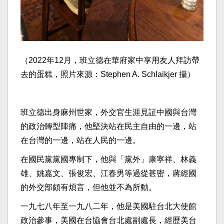
（2022年12月，班立德在華府家中享用友人拜訪帶
去的蛋糕，照片來源：Stephen A. Schlaikjer 攝）
班立德出身麻州世家，外交官生涯見証中國與台灣
的政治轉型陣痛，他堅決站在民主自由的一邊，站
在台灣的一邊，站在人民的一邊。
在國民黨黨國專制下，他與「黨外」康寧祥、林義
雄、姚嘉文、張俊宏、江春男等過從甚密，蔣經國
的外交部頗有煩言，但他並不為所動。
一九七八年至一九八二年，他是美國駐台北大使館
政治參事，美國在台協會台北處副處長，經歷美台