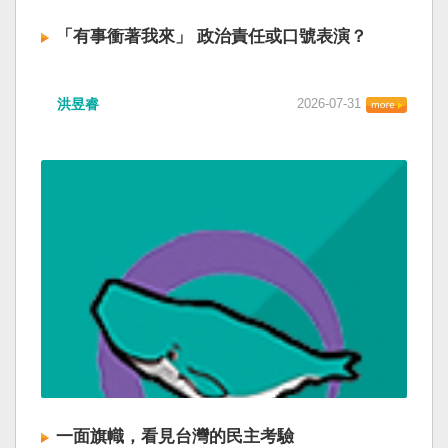
「有事衝著我來」 政治責任或口號表演？
洪昱睿
2026-07-31
一面旗幟，看見台灣的民主考驗