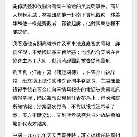
關係調整和攸關台灣民主前途的美麗島事件。高雄
大規模示威，林義雄約他一起南下實地觀察，林義
雄和他一樣是旁觀者，卻被起訴，他對國民黨極不
能諒解。
我看過他有關高雄事件及軍事法庭庭審的電報，詳
實客觀，不受國民黨宣傳所惑；他也配合美國在台
協會主席丁大衛，勸請蔣經國對被告從輕量刑。
劉宜良（江南）寫《蔣經國傳》，在舊金山被謀
殺，班立德正擔任國務院台灣事務處長。主謀陳啟
禮得手後在舊金山向軍情局報告的電話被美國電訊
情報掌握，國民黨想以辦到汪希苓為止，但國務院
所知情報，涉案層次更高，不肯以犧牲汪希苓了
事，美方不斷交涉，直到蔣孝武突然被外放駐新加
坡副代表才結案。
中國一九八九年天安門事件時，班立德擔任駐廣州