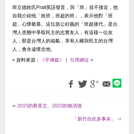
班立德姓氏Pratt英語發音，與「班」並不接近，他
自我介紹他「姓班，班超的班」，表示他對「班
超」心懷敬慕。這位急公好義的「班超後代」是台
灣人患難中爭取民主的忠實友人，有這樣一位友
人，那是台灣人的福氣，享有人權與民主的台灣
人，會永遠懷念他。
< 資料來源：
《芋傳媒》
｜
引用網址
>
⇐ 2015的蔡英文、2023的賴清德
「新竹自此多事矣」 ⇒