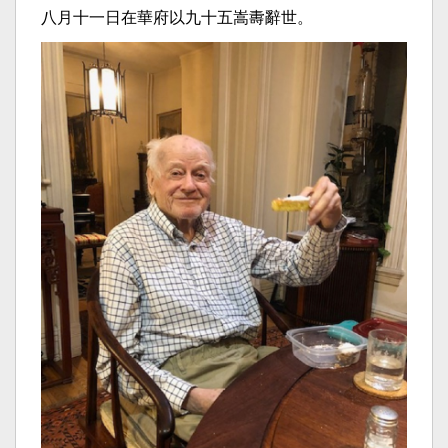
八月十一日在華府以九十五嵩夀辭世。