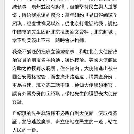
總領事，廣州並沒有動盪，但他堅持民主與人道關
懷，留給我永遠的感念：當年紐約世界日報編譯丘
紹琪，經盧世祥兄聯絡，從北京打電話給我，說她
中國籍的先生因赴北京搜集論文資料，北京封城，
拿不到美簽出不來，隨時會被拘捕。
我毫不猶疑的把班立德總領事，和駐北京大使館政
治官員的朋友名字給她，讓她接洽。美國大使館因
方勵之教授尋求庇護，住在館內，大使館進出被中
國公安嚴格控管，而去廣州路途遠，購票查身份，
更易被逮。班立德二話不說，通知大使館領事官，
讓有外國身份的丘紹琪，帶她先生的護照去大使館
簽証。
丘紹琪的先生就這樣不必親自到大使館，便取得簽
証，驚險逃脫魔掌。班立德站在民主的一邊，站在
人民的一邊。