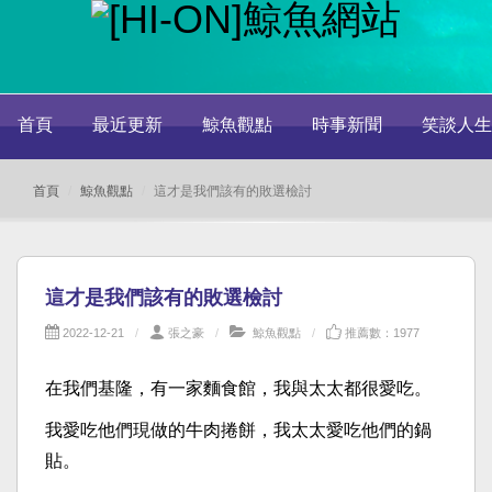
首頁
最近更新
鯨魚觀點
時事新聞
笑談人生
首頁
鯨魚觀點
這才是我們該有的敗選檢討
這才是我們該有的敗選檢討
2022-12-21
張之豪
鯨魚觀點
推薦數：1977
在我們基隆，有一家麵食館，我與太太都很愛吃。
我愛吃他們現做的牛肉捲餅，我太太愛吃他們的鍋
貼。