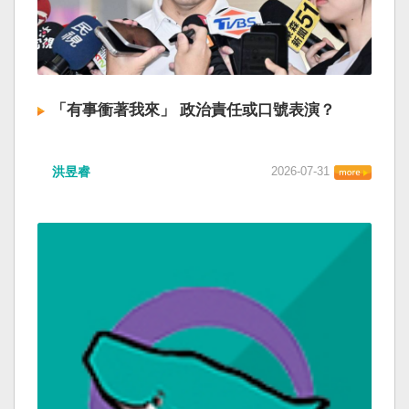
「有事衝著我來」 政治責任或口號表演？
洪昱睿
2026-07-31