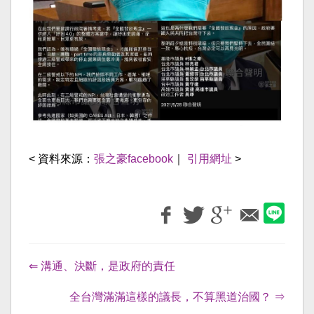
< 資料來源：
張之豪facebook
｜
引用網址
>
⇐ 溝通、決斷，是政府的責任
全台灣滿滿這樣的議長，不算黑道治國？ ⇒