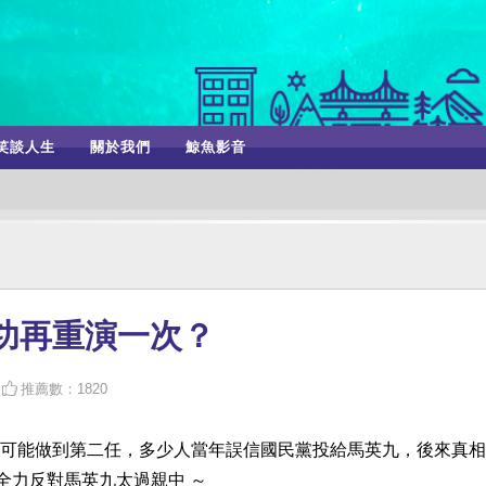
笑談人生
關於我們
鯨魚影音
成功再重演一次？
推薦數：1820
可能做到第二任，多少人當年誤信國民黨投給馬英九，後來真相
全力反對馬英九太過親中 ～