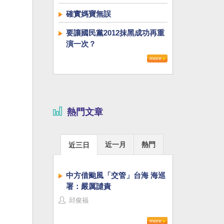
確實媽寶無誤
要讓國民黨2012抹黑成功再重
演一次？
熱門文章
近一月
熱門
近三日
中方借颱風「交管」台海 海巡
署：嚴厲譴責
邱俊福