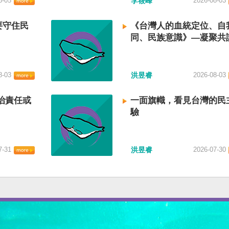
8-05
李筱峰
2026-08-03
要守住民
《台灣人的血統定位、自
同、民族意識》—凝聚共
建立台灣國族認同
8-03
洪昱睿
2026-08-03
治責任或
一面旗幟，看見台灣的民
驗
7-31
洪昱睿
2026-07-30