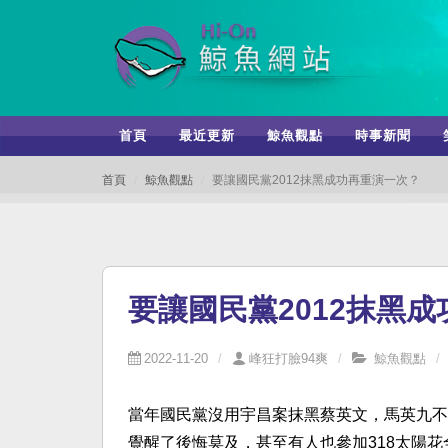
首頁
最近更新
鯨魚觀點
時事新聞
首頁
鯨魚觀點
要讓國民黨2012抹黑成功再重演一次？
要讓國民黨2012抹黑
2022-11-20
峰狂打臉94爽
鯨魚觀點
當年國民黨沒用宇昌案抹黑蔡英文，馬英九不
覺醒了後悔莫及，甚至有人也參加318太陽花