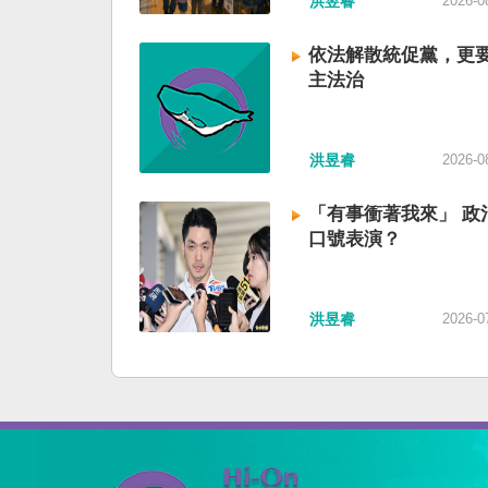
洪昱睿
2026-0
依法解散統促黨，更
主法治
洪昱睿
2026-0
「有事衝著我來」 政
口號表演？
洪昱睿
2026-0