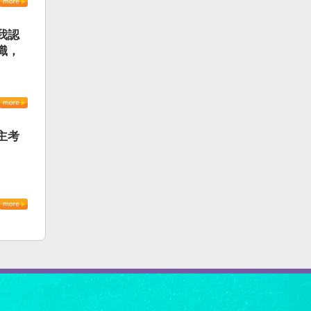
我認
識，
主考