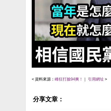
< 資料來源：
峰狂打臉94爽！
｜
引用網址
>
分享文章：