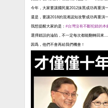
今年，大家要讓國民黨2012抹黑成功再重演
還是，要讓2018的混淆認知攻擊成功再重演
我想提醒大家的是：
#台灣沒有不斷犯錯的本
選擇錯誤的淪陷，不一定每次都能翻轉回來…
因爲，他們不會再給我們機會！