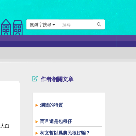
關鍵字搜尋
作者相關文章
爛貨的特質
而且還是包租仔
大白
柯文哲以爲農民很好騙？