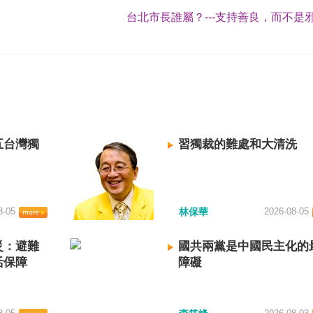
台北市長誰屬？---支持善良，而不是邪
五台灣獨
習獨裁的難處和大清洗
8-05
林保華
2026-08-05
災：避難
國共兩黨是中國民主化的
活保障
障礙