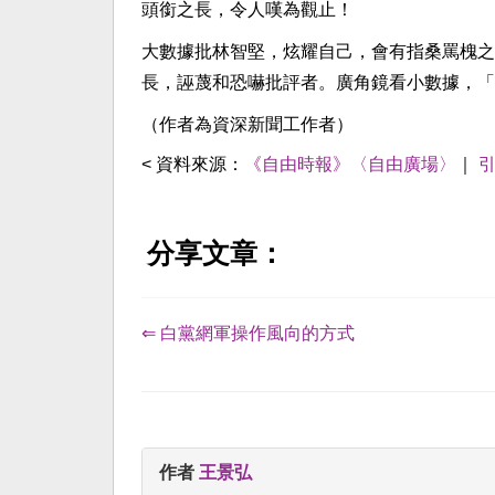
頭銜之長，令人嘆為觀止！
大數據批林智堅，炫耀自己，會有指桑罵槐之
長，誣蔑和恐嚇批評者。廣角鏡看小數據，「
（作者為資深新聞工作者）
< 資料來源：
《自由時報》〈自由廣場〉
｜
分享文章：
⇐ 白黨網軍操作風向的方式
作者
王景弘