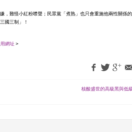
嫌，難怪小紅粉噤聲；民眾黨「煮熟」也只會重施他兩性關係的
三國三制」！
引用網址
>
核酸盛世的高級黑與低級