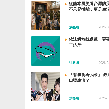
從熊本震災看台灣防
不只是撤離，更是生
洪昱睿
2026-0
依法解散統促黨，更
主法治
洪昱睿
2026-0
「有事衝著我來」 政
口號表演？
洪昱睿
2026-0