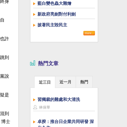
終身
藍白變色蟲大雜燴
新政府亮劍對付利劍
自
披著民主毀民主
也許
跳到
熱門文章
黨說
近一月
熱門
近三日
疑是
習獨裁的難處和大清洗
林保華
混到
，博士
卓揆：推台日企業共同研發 深