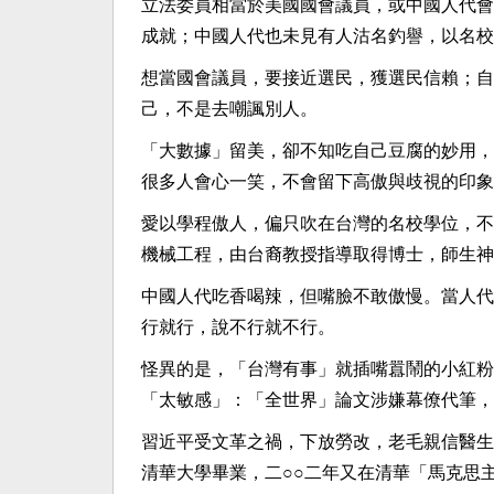
立法委員相當於美國國會議員，或中國人代會
成就；中國人代也未見有人沽名釣譽，以名校
想當國會議員，要接近選民，獲選民信賴；自
己，不是去嘲諷別人。
「大數據」留美，卻不知吃自己豆腐的妙用，
很多人會心一笑，不會留下高傲與歧視的印象
愛以學程傲人，偏只吹在台灣的名校學位，不
機械工程，由台裔教授指導取得博士，師生神
中國人代吃香喝辣，但嘴臉不敢傲慢。當人代
行就行，說不行就不行。
怪異的是，「台灣有事」就插嘴囂鬧的小紅粉
「太敏感」：「全世界」論文涉嫌幕僚代筆，
習近平受文革之禍，下放勞改，老毛親信醫生
清華大學畢業，二○○二年又在清華「馬克思