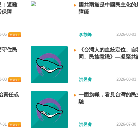
災：避難
國共兩黨是中國民主化的
活保障
障礙
8-05
李筱峰
2026-08-03
要守住民
《台灣人的血統定位、自
同、民族意識》—凝聚共
建立台灣國族認同
8-03
洪昱睿
2026-08-03
治責任或
一面旗幟，看見台灣的民
驗
7-31
洪昱睿
2026-07-30