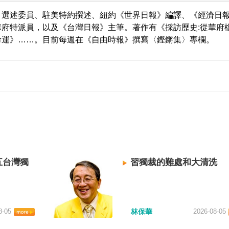
、選述委員、駐美特約撰述、紐約《世界日報》編譯、《經濟日
府特派員，以及《台灣日報》主筆。著作有《採訪歷史:從華府
命運》……。目前每週在《自由時報》撰寫〈鏗鏘集〉專欄。
五台灣獨
習獨裁的難處和大清洗
8-05
林保華
2026-08-05