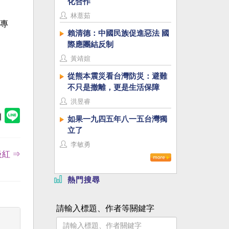
化合作
林薏茹
專
賴清德：中國民族促進惡法 國
際應團結反制
黃靖媗
從熊本震災看台灣防災：避難
不只是撤離，更是生活保障
洪昱睿
如果一九四五年八一五台灣獨
立了
李敏勇
紅 ⇒
熱門搜尋
請輸入標題、作者等關鍵字