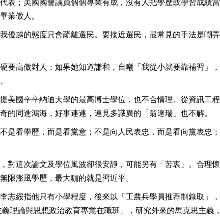
代表；美國國會議員個個專業有成，沒有人把學歷或學習成績當
畢業傲人。
我優越的態度只會疏離選民。要接近選民，最常見的手法是嘲弄
硬要高傲對人；如果她知道謙和，自嘲「我從小就要靠補習」，
。
提美國辛辛納迪大學的最高博士學位，也不合情理。從資訊工程
奇的同進鴻海，好事連連，連見多識廣的「翁達瑞」也不解。
不是看學歷，而是看黨意；不是向人民表忠，而是看向黨表忠；
，對這次論文及學位風波卻很安靜，可能另有「苦衷」。合理懷
無限澎風學歷，最大咖的就是習近平。
李志綏指他只有小學程度，後來以「工農兵學員推荐制錄取」，
主義理論與思想政治教育專業在職班」，研究外來的馬克思主義