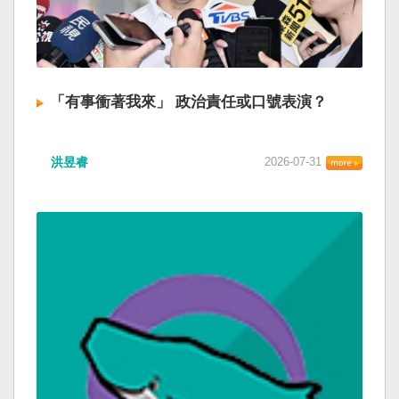
「有事衝著我來」 政治責任或口號表演？
洪昱睿
2026-07-31