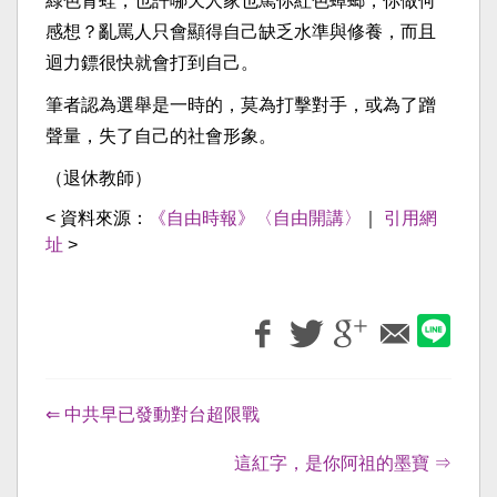
綠色青蛙，也許哪天人家也罵你紅色蟑螂，你做何
感想？亂罵人只會顯得自己缺乏水準與修養，而且
迴力鏢很快就會打到自己。
筆者認為選舉是一時的，莫為打擊對手，或為了蹭
聲量，失了自己的社會形象。
（退休教師）
< 資料來源：
《自由時報》〈自由開講〉
｜
引用網
址
>
⇐ 中共早已發動對台超限戰
這紅字，是你阿祖的墨寶 ⇒