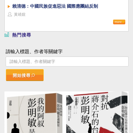
賴清德：中國民族促進惡法 國際應團結反制
黃靖媗
熱門搜尋
請輸入標題、作者等關鍵字
開始搜尋