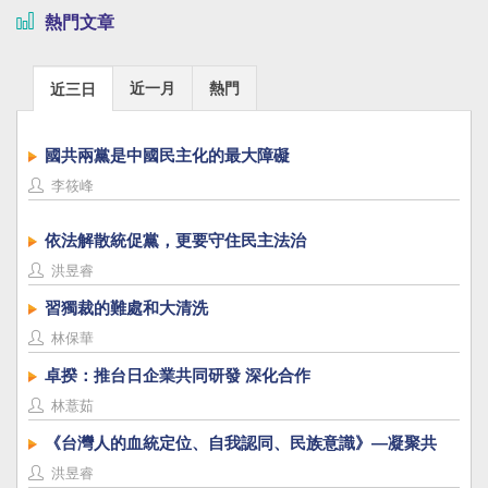
熱門文章
近一月
熱門
近三日
國共兩黨是中國民主化的最大障礙
李筱峰
依法解散統促黨，更要守住民主法治
洪昱睿
習獨裁的難處和大清洗
林保華
卓揆：推台日企業共同研發 深化合作
林薏茹
《台灣人的血統定位、自我認同、民族意識》—凝聚共
識，建立台灣國族認同
洪昱睿