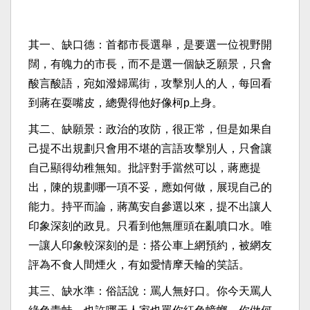
其一、缺口德：首都市長選舉，是要選一位視野開
闊，有魄力的市長，而不是選一個缺乏願景，只會
酸言酸語，宛如潑婦罵街，攻擊別人的人，每回看
到蔣在耍嘴皮，總覺得他好像柯p上身。
其二、缺願景：政治的攻防，很正常，但是如果自
己提不出規劃只會用不堪的言語攻擊別人，只會讓
自己顯得幼稚無知。批評對手當然可以，蔣應提
出，陳的規劃哪一項不妥，應如何做，展現自己的
能力。持平而論，蔣萬安自參選以來，提不出讓人
印象深刻的政見。只看到他無厘頭在亂噴口水。唯
一讓人印象較深刻的是：搭公車上網預約，被網友
評為不食人間煙火，有如愛情摩天輪的笑話。
其三、缺水準：俗話說：罵人無好口。你今天罵人