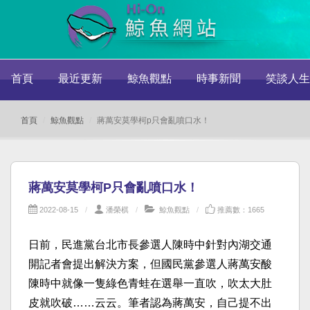
首頁
最近更新
鯨魚觀點
時事新聞
笑談人生
首頁
鯨魚觀點
蔣萬安莫學柯p只會亂噴口水！
蔣萬安莫學柯P只會亂噴口水！
2022-08-15
潘榮棋
鯨魚觀點
推薦數：1665
日前，民進黨台北市長參選人陳時中針對內湖交通
開記者會提出解決方案，但國民黨參選人蔣萬安酸
陳時中就像一隻綠色青蛙在選舉一直吹，吹太大肚
皮就吹破……云云。筆者認為蔣萬安，自己提不出