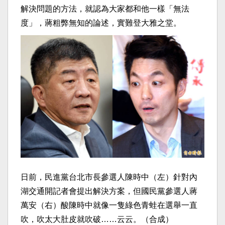
解決問題的方法，就認為大家都和他一樣「無法
度」，蔣粗弊無知的論述，實難登大雅之堂。
日前，民進黨台北市長參選人陳時中（左）針對內
湖交通開記者會提出解決方案，但國民黨參選人蔣
萬安（右）酸陳時中就像一隻綠色青蛙在選舉一直
吹，吹太大肚皮就吹破……云云。（合成）