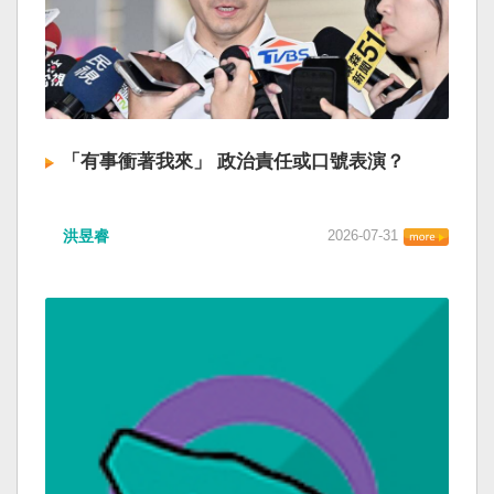
「有事衝著我來」 政治責任或口號表演？
洪昱睿
2026-07-31