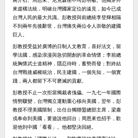
蔣介石、周恩來、尼克森壓不垮彭明敏。他揭穿外
來虛構法統，明確台灣國家定位的遠見，如今已成
台灣人民的最大共識。彭教授與前總統李登輝相隔
不到兩年先後辭世，台灣痛失兩位令人崇敬的建國
巨人。
彭教授受益於廣博的日制人文教育，喜好法文，留
學法國，感染浪漫與急切開創的革命情懷；李前總
統胸懷武士道精神，隱忍待時，蓄勢而發；對終結
台灣戰後威權統治，民主建國，一個先知，一個實
踐，兩人都留下不可磨滅的貢獻。
彭教授不止一次拒當獨裁者傀儡。一九七一年國際
情勢驟變，台灣獨立運動重心移向美國，翌年，彭
教授不理美國限制，出任台獨聯盟總部主席，梁肅
戎奉命到美國，要遊說他回台；周恩來也招手，歡
迎他到中國「看看」。他都堅決回絕。