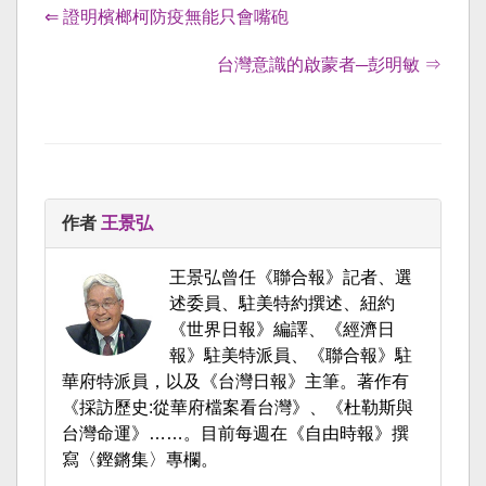
⇐ 證明檳榔柯防疫無能只會嘴砲
台灣意識的啟蒙者─彭明敏 ⇒
作者
王景弘
王景弘曾任《聯合報》記者、選
述委員、駐美特約撰述、紐約
《世界日報》編譯、《經濟日
報》駐美特派員、《聯合報》駐
華府特派員，以及《台灣日報》主筆。著作有
《採訪歷史:從華府檔案看台灣》、《杜勒斯與
台灣命運》……。目前每週在《自由時報》撰
寫〈鏗鏘集〉專欄。