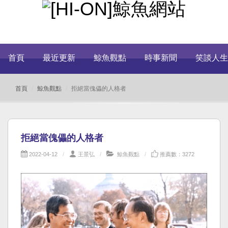
首頁
最近更新
鯨魚觀點
時事新聞
笑談人生
首頁
鯨魚觀點
拒絕當傀儡的人格者
拒絕當傀儡的人格者
2022-04-12
王景弘
鯨魚觀點
推薦數：3272