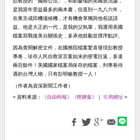
彭教授的「國際公法」，和劉慶瑞的美國憲法論，
是我當年受益最多的兩本書，但直到一九八六年，
在東京成田機場候機，才有機會單獨與他長談請
益。他是大正的一代，是我的父執輩，我運用美國
檔案寫戰後美台關係史，多承他鼓勵並撰序點評。
因為查閱解密文件，在國務院檔案驚喜發現彭教授
專卷，珍存人民自救宣言案始末的密電往返，多達
兩百餘件！美國國家檔案局保存的檔案，列專卷待
遇的台灣人物，只有彭明敏教授一人！
（作者為資深新聞工作者）
< 資料來源：
《自由時報》《鏗鏘集》
｜
引用網址
>