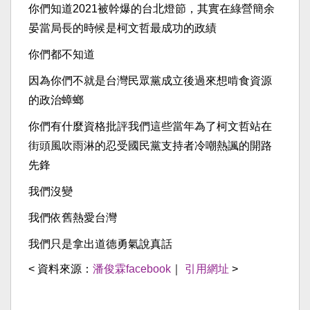
你們知道2021被幹爆的台北燈節，其實在綠營簡余
晏當局長的時候是柯文哲最成功的政績
你們都不知道
因為你們不就是台灣民眾黨成立後過來想啃食資源
的政治蟑螂
你們有什麼資格批評我們這些當年為了柯文哲站在
街頭風吹雨淋的忍受國民黨支持者冷嘲熱諷的開路
先鋒
我們沒變
我們依舊熱愛台灣
我們只是拿出道德勇氣說真話
< 資料來源：
潘俊霖facebook
｜
引用網址
>