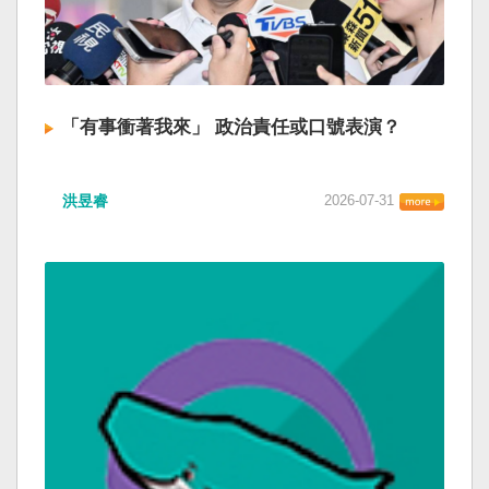
「有事衝著我來」 政治責任或口號表演？
洪昱睿
2026-07-31