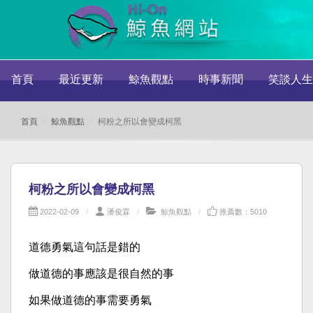
首頁
最近更新
鯨魚觀點
時事新聞
笑談人生
首頁
鯨魚觀點
柯粉之所以會變成柯黑
柯粉之所以會變成柯黑
2022-02-09
潘俊霖
鯨魚觀點
推薦數：5010
道德勇氣這句話是錯的
做道德的事應該是很自然的事
如果做道德的事需要勇氣