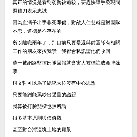
真正的情況是看到弱勢被追殺，要趕快舉手發現問
題補刀表示忠誠
因為血滴子出手非死即傷，對敵人仁慈就是對團隊
不忠，道德是不存在的
所以離職兩年了，到目前只要是還與前團隊有相關
工作的朋友來按我讚，我都會私訊請他們收回
萬一被網路監控部隊回報就會害人被標註成金牌餘
孽
柯文哲可以為了總統大位沒有中心思想
只要能蹭能罵吵出聲量的議題
就算被打臉雙標也無所謂
很多基本原則與價值觀
甚至對台灣這塊土地的願景