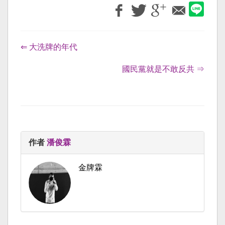
⇐ 大洗牌的年代
國民黨就是不敢反共 ⇒
作者
潘俊霖
金牌霖