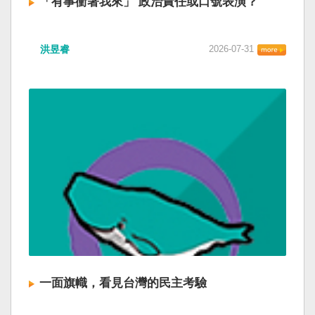
「有事衝著我來」 政治責任或口號表演？
洪昱睿
2026-07-31
一面旗幟，看見台灣的民主考驗