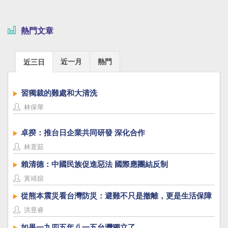
熱門文章
近一月
熱門
近三日
習獨裁的難處和大清洗
林保華
卓揆：推台日企業共同研發 深化合作
林薏茹
賴清德：中國民族促進惡法 國際應團結反制
黃靖媗
從熊本震災看台灣防災：避難不只是撤離，更是生活保障
洪昱睿
如果一九四五年八一五台灣獨立了