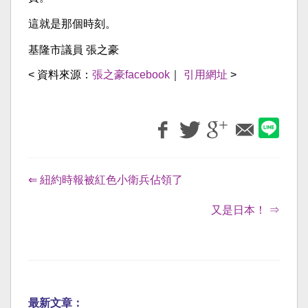
這就是那個時刻。
基隆市議員 張之豪
< 資料來源：
張之豪facebook
｜
引用網址
>
⇐ 紐約時報被紅色小衛兵佔領了
又是日本！ ⇒
最新文章：