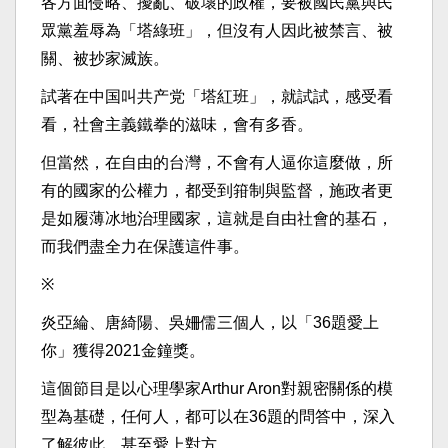
各方面侵略、擾亂、破壞的政權，要被國民黨與民
眾黨羞辱為「塔綠班」，但沒有人因此被禁言、被
關、被抄家滅族。
試著在中国叫共产党「塔紅班」，就試試，感受看
看，社會主義鐵拳的滋味，會有多香。
但當然，在自由的台灣，不會有人逼你這麼做，所
有的國家的公權力，都受到箝制與監督，施政者更
是如履薄冰地治理國家，這就是自由社會的基石，
而我們盡全力在保護這件事。
※
炎亞綸、唐綺陽、吳姍儒三個人，以「36題愛上
你」獲得2021金鐘獎。
這個節目是以心理學家Arthur Aron對親密關係的模
型為基礎，任何人，都可以在36題的問答中，深入
了解彼此，甚至愛上對方。