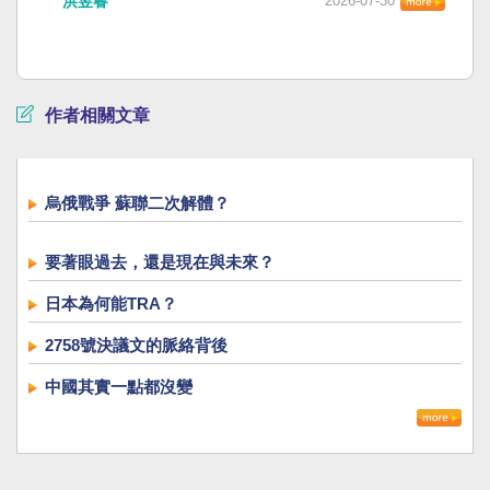
洪昱睿
2026-07-30
作者相關文章
烏俄戰爭 蘇聯二次解體？
要著眼過去，還是現在與未來？
日本為何能TRA？
2758號決議文的脈絡背後
中國其實一點都沒變