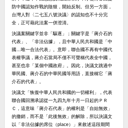
防中國認知作戰的陰狠，開始反制。但另一方面，
台灣人對〈二七五八號決議〉的認知也不十分完
全，正可藉此法案一併澄清。
決議案關鍵字並非「驅逐」；關鍵字是「蔣介石的
代表」、「非法佔據」，且中華人民共和國是「中
國…唯一合法代表」。意即，聯合國不再有中國代
表權爭議，蔣介石當局不僅不可聲稱代表全中國，
甚至也非「某個中國政府」。因此，決議文跳過中
華民國、蔣介石的中華民國等用語，直接稱它「蔣
介石的代表」。
決議文「恢復中華人民共和國的一切權利」，代表
聯合國回溯承認從一九四九年十月一日起的ＰＲ
Ｃ，這意味「蔣介石代表」的權利是「自始無效」
的撤銷，而不是「此後無效」的解除，所以決議文
以「非法佔據的席位（place）」來敘述這段期間