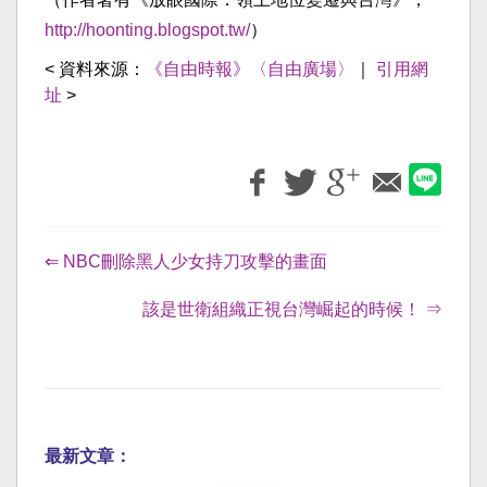
http://hoonting.blogspot.tw/
）
< 資料來源：
《自由時報》〈自由廣場〉
｜
引用網
址
>
⇐ NBC刪除黑人少女持刀攻擊的畫面
該是世衛組織正視台灣崛起的時候！ ⇒
最新文章：