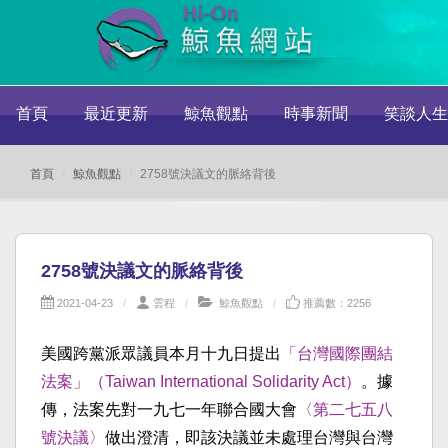
首頁
最近更新
鯨魚觀點
時事新聞
笑談人生
首頁
鯨魚觀點
2758號決議文的脈絡背後
2758號決議文的脈絡背後
2021-04-23
雲程
鯨魚觀點
推薦數：2256
美國跨黨派眾議員本月十九日提出
「台灣國際團結
法案」（Taiwan International Solidarity Act）
。據
傳，法案先對一九七一年聯合國大會
〈第二七五八
號決議〉
做出澄清，即該決議並未處理台灣與台灣