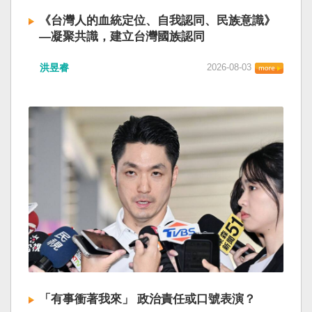
《台灣人的血統定位、自我認同、民族意識》
—凝聚共識，建立台灣國族認同
洪昱睿
2026-08-03
「有事衝著我來」 政治責任或口號表演？