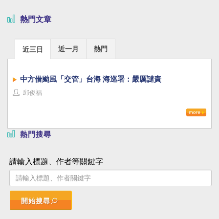
熱門文章
近一月
熱門
近三日
中方借颱風「交管」台海 海巡署：嚴厲譴責
邱俊福
熱門搜尋
請輸入標題、作者等關鍵字
開始搜尋