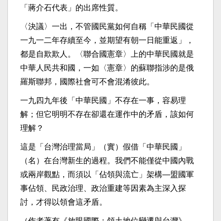
「蔣介石代表」的出席性質。
〈決議〉一出，不管國民黨如何自稱「中華民國從
一九一二年存續至今，並期望有朝一日能重返」，
都是自欺欺人。〈聯合國憲章〉上的中華民國就是
中華人民共和國，一如〈憲章〉的蘇聯指涉的是俄
羅斯聯邦，國際社會可不會混淆彼此。
一九四九年後「中華民國」不存在一事，容易理
解；但它明明不存在卻還在運作中的矛盾，該如何
理解？
這是「台灣治理當局」（實）假借「中華民國」
（名）在台灣新生的過程。我們不能僅從中國內戰
或兩岸觀點，而須以「佔領與流亡」架構—盟國軍
事佔領、民政治理、政治重建等因素為主深入探
討，才得以領會這矛盾。
（作者著有《放眼國際：領土地位變遷與台灣》，