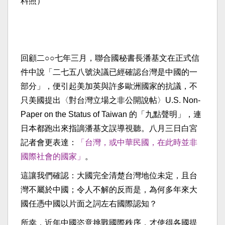
料照）
回顧二○○七年三月，聯合國秘書長潘基文在正式信
件中說「二七五八號決議已經確認台灣是中國的一
部分」，便引起美加英與許多歐洲國家的抗議，不
只美國提出〈對台灣立場之非公開說帖〉U.S. Non-
Paper on the Status of Taiwan 的「九點聲明」，連
日本都跑出來指謫潘基文誤導視聽。八月三日白宮
記者會更表達：
「台灣，或中華民國，在此時並非
國際社會的國家」
。
這讓我們確認：大國完全清楚台灣地位未定，且台
灣不屬於中國；令人不解的反而是，為何多年來大
國任憑中國以片面之詞左右國際認知？
所幸，近年中國恣意挑戰國際秩序，才使得各國提