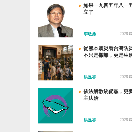
如果一九四五年八一
立了
李敏勇
2026-0
從熊本震災看台灣防
不只是撤離，更是生
洪昱睿
2026-0
依法解散統促黨，更
主法治
洪昱睿
2026-0