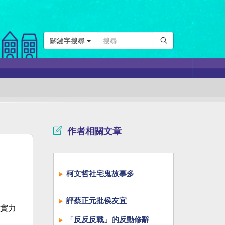
關鍵字搜尋
作者相關文章
柯文哲社宅鬼故事多
評蔡正元批侯友宜
實力
「反反反戰」的反動修辭