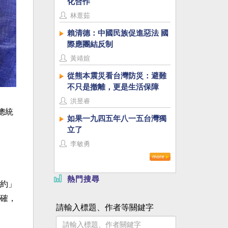
化合作
林薏茹
賴清德：中國民族促進惡法 國
際應團結反制
黃靖媗
從熊本震災看台灣防災：避難
不只是撤離，更是生活保障
洪昱睿
總統
如果一九四五年八一五台灣獨
立了
李敏勇
熱門搜尋
約」
確，
請輸入標題、作者等關鍵字