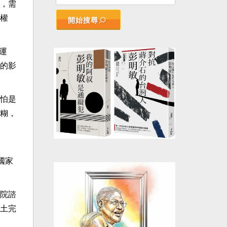
，需
權
開始搜尋
運
的影
怕是
糊，
國家
院諮
土完