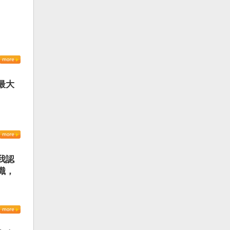
最大
我認
識，