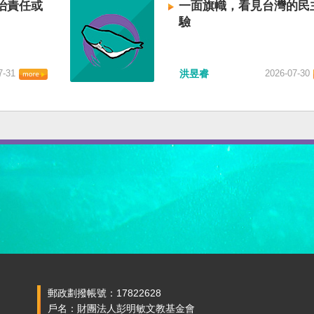
治責任或
一面旗幟，看見台灣的民
驗
7-31
洪昱睿
2026-07-30
郵政劃撥帳號：17822628
戶名：財團法人彭明敏文教基金會