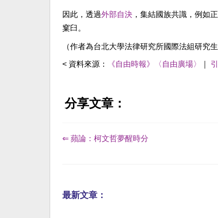
因此，透過
外部自決
，集結國族共識，例如正
窠臼。
（作者為台北大學法律研究所國際法組研究生
< 資料來源：
《自由時報》〈自由廣場〉
｜
分享文章：
⇐ 蘋論：柯文哲夢醒時分
最新文章：