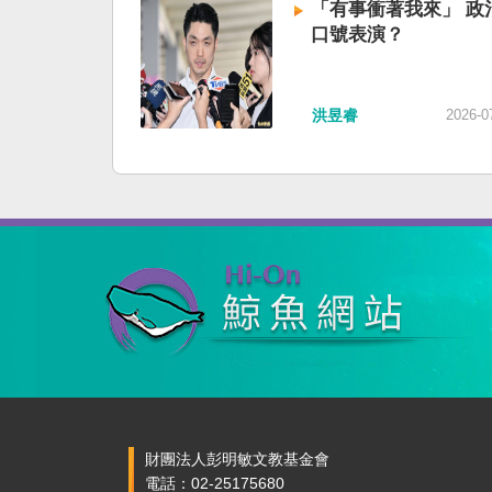
「有事衝著我來」 政
口號表演？
洪昱睿
2026-0
財團法人彭明敏文教基金會
電話：02-25175680