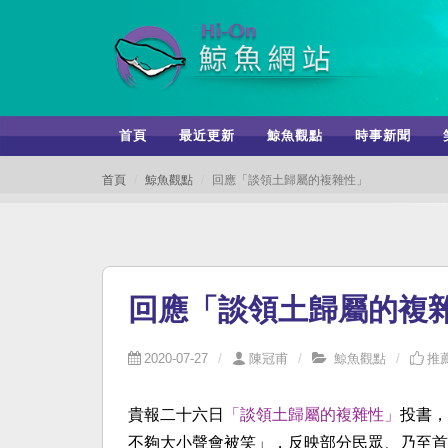
首頁
最近更新
鯨魚觀點
時事新聞
首頁
鯨魚觀點
回應「談領土歸屬的複雜性」
回應「談領土歸屬的複
2020-07-27
陳冠甫
鯨魚觀點
推薦
貴報二十六日
「談領土歸屬的複雜性」
投書，
不夠大小聲會被笑」，反映部分民眾、乃至首