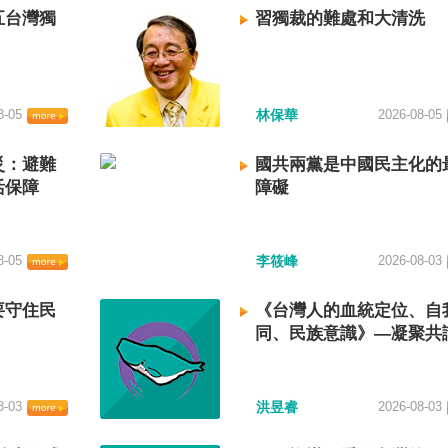
五台灣獨
習獨裁的難處和大清洗
8-05
林保華
2026-08-05
災：避難
國共兩黨是中國民主化的
活保障
障礙
8-05
李筱峰
2026-08-03
要守住民
《台灣人的血統定位、自
同、民族意識》—凝聚共
建立台灣國族認同
8-03
洪昱睿
2026-08-03