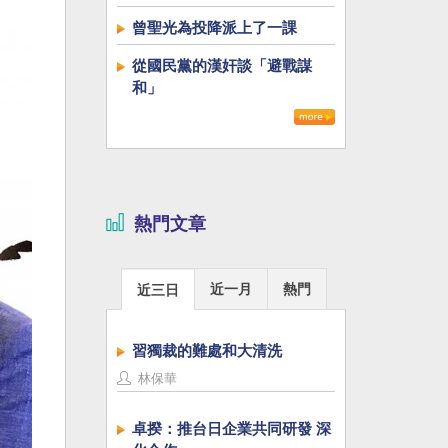
曾聖光為投降派上了一課
從國民黨的漢奸談「避戰謀
和」
熱門文章
近一月
熱門
近三日
習獨裁的難處和大清洗
林保華
卓揆：推台日企業共同研發 深