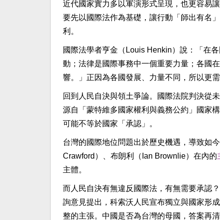
近代國家實力多以軍演形式呈現，也更容易讓
要先以國際法作為基礎，讓行動「師出有名」
利。
國際法學者亨金（Louis Henkin）說
動；法律是國際事務中一個重要力量；各國在
響。」正因為各國發展、力量不同，所以更需
回到人民自決與領土爭論。國際法院判決從未
源自「蒙特維多國家權利與義務公約」國家構
可能不等於國家「承認」。
台灣的國際地位問題出於歷史機遇，導致如今
Crawford）、布朗利（Ian Brownlie）在內的
主體。
而人民自決有無違反國際法，有無需要承認？
詢意見提出，科索沃人民宣布獨立與國家形成
整的主張。中國是否為台灣的母國，答案再清