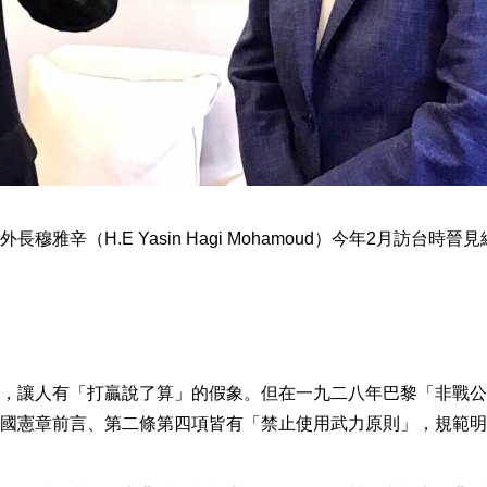
辛（H.E Yasin Hagi Mohamoud）今年2月訪台時晉見
，讓人有「打贏說了算」的假象。但在一九二八年巴黎「非戰公
國憲章前言、第二條第四項皆有「禁止使用武力原則」，規範明