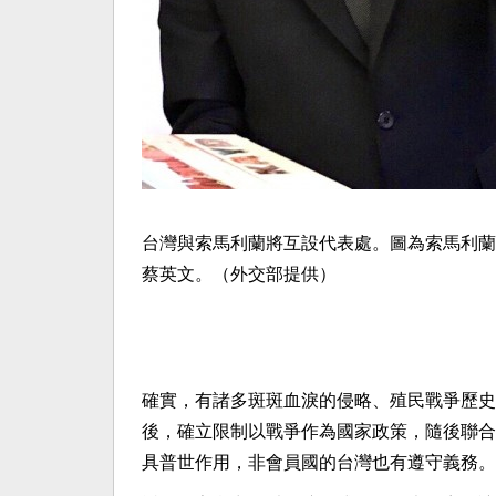
台灣與索馬利蘭將互設代表處。圖為索馬利蘭外長穆雅
蔡英文。（外交部提供）
確實，有諸多斑斑血淚的侵略、殖民戰爭歷史
後，確立限制以戰爭作為國家政策，隨後聯合
具普世作用，非會員國的台灣也有遵守義務。