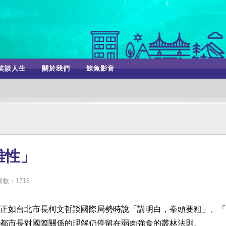
笑談人生
關於我們
鯨魚影音
雜性」
數：1716
正如台北市長柯文哲談國際局勢時說「講明白，拳頭要粗」、「
都市長對國際關係的理解仍停留在弱肉強食的叢林法則。