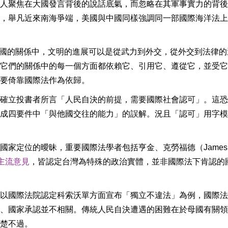
人聚焦在大國發言背後的說話底氣，而忽略在其軍事實力的背後
，舉凡近來南海爭端，美國與中國同樣強調同一部國際海洋法上
：「在各國的關係中，文明的進展可以是從武力到外交，從外交到法律的
它們的關係中的每一個方面都依賴它、引用它、遵從它，並受它
要倚靠國際法作為依歸。
確立投書者所言「人民自決的前提，需要國際社會認可」。這恐
成四要件中「與他國交往的能力」的誤解。況且「認可」用字模
國家定位的曖昧，重要國際法學者包括亨金、克勞福德（James
主流意見
，皆認定台灣為特殊的政治實體，並非國際法下肯認的
以國際法院認定科索沃單方面宣布「獨立不違法」為例，國際法
、國家承認並不相關。傳統人民自決遭遇的困難在於母國有關領
楚不過。