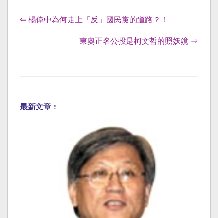
⇐ 楊偉中為何走上「反」國民黨的道路？！
東奧正名公投是柯文哲的照妖鏡 ⇒
最新文章：