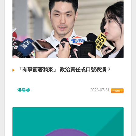
「有事衝著我來」 政治責任或口號表演？
洪昱睿
2026-07-31