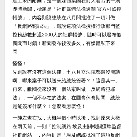
貼上來的附圖，是一個媒體集團在前天發出的一則
即時新聞，標題是「社群媒體法律過關 官方可監控
帳號」，內容則說總統在八月間批准了一項叫做
「反網路犯罪法」，還說這項法律授權行政部門監
控粉絲數超過2000人的社群帳號，隨時可以發布假
新聞而封鎖！新聞發布後沒多久，有媒體私下來
問。
怪怪！
先別說有沒有這個法律，七八月立法院都還沒開議
啊，哪來案子可以送來給總統簽署？！這是其一。
再來，敝國從來沒有一個法案叫做「反網路犯罪
法」，一個不存在的法案，在國會休會期間，總統
是能簽署什麼？！怎麼看怎麼怪！
一陣左查右找，大概半個小時以後，找到原來大概
在兩天前，一則「控制網路 埃及主關機關獲準監督
社群網站」，內容則是「埃及總統批准了這項反網