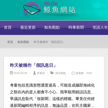
首頁
最近更新
鯨魚觀點
時事新聞
笑談人生
首頁
鯨魚觀點
昨天被稱作「假訊息日」
昨天被稱作「假訊息日」
2018-09-05
黃重諺
鯨魚觀點
推薦數：3292
考量包括意識形態濃度過高，可能造成腦部海綿化
之類在內的是人都會不小心。我寧願用錯誤訊息、
爭議訊息取代「假新聞」這樣的標籤。畢竟任何經
過新聞編輯程序的訊息，無論品質，在民主國家，