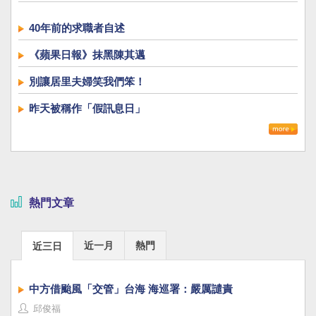
40年前的求職者自述
《蘋果日報》抹黑陳其邁
別讓居里夫婦笑我們笨！
昨天被稱作「假訊息日」
熱門文章
近一月
熱門
近三日
中方借颱風「交管」台海 海巡署：嚴厲譴責
邱俊福