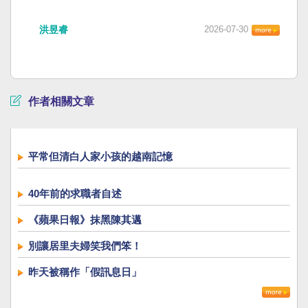
洪昱睿
2026-07-30
作者相關文章
平常但清白人家小孩的越南記憶
40年前的求職者自述
《蘋果日報》抹黑陳其邁
別讓居里夫婦笑我們笨！
昨天被稱作「假訊息日」