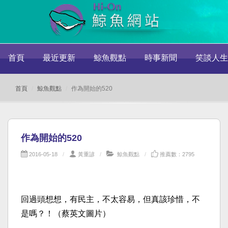
首頁
最近更新
鯨魚觀點
時事新聞
笑談人生
首頁
鯨魚觀點
作為開始的520
作為開始的520
2016-05-18
黃重諺
鯨魚觀點
推薦數：2795
回過頭想想，有民主，不太容易，但真該珍惜，不
是嗎？！（蔡英文圖片）