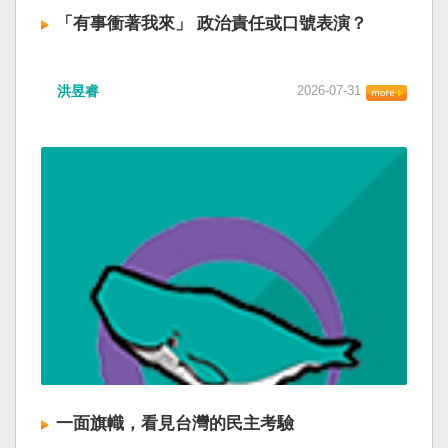
「有事衝著我來」 政治責任或口號表演？
洪昱睿
2026-07-31
一面旗幟，看見台灣的民主考驗