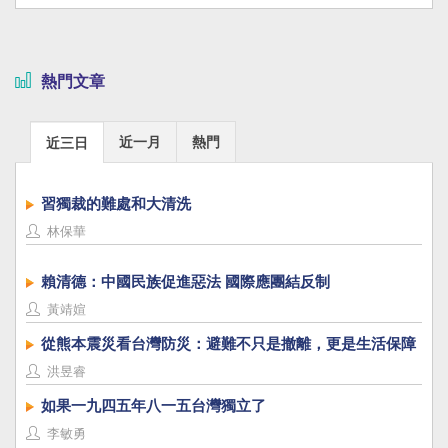
熱門文章
近一月
熱門
近三日
習獨裁的難處和大清洗
林保華
賴清德：中國民族促進惡法 國際應團結反制
黃靖媗
從熊本震災看台灣防災：避難不只是撤離，更是生活保障
洪昱睿
如果一九四五年八一五台灣獨立了
李敏勇