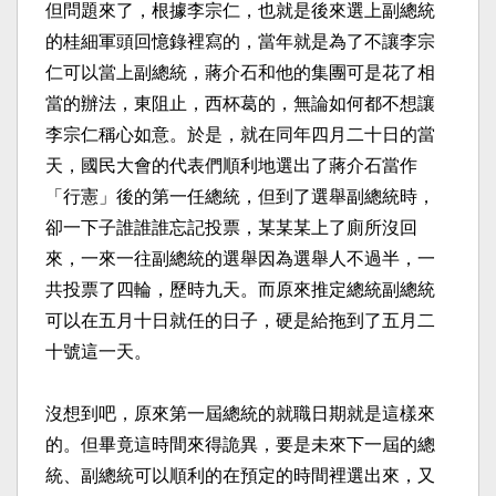
但問題來了，根據李宗仁，也就是後來選上副總統
的桂細軍頭回憶錄裡寫的，當年就是為了不讓李宗
仁可以當上副總統，蔣介石和他的集團可是花了相
當的辦法，東阻止，西杯葛的，無論如何都不想讓
李宗仁稱心如意。於是，就在同年四月二十日的當
天，國民大會的代表們順利地選出了蔣介石當作
「行憲」後的第一任總統，但到了選舉副總統時，
卻一下子誰誰誰忘記投票，某某某上了廁所沒回
來，一來一往副總統的選舉因為選舉人不過半，一
共投票了四輪，歷時九天。而原來推定總統副總統
可以在五月十日就任的日子，硬是給拖到了五月二
十號這一天。
沒想到吧，原來第一屆總統的就職日期就是這樣來
的。但畢竟這時間來得詭異，要是未來下一屆的總
統、副總統可以順利的在預定的時間裡選出來，又