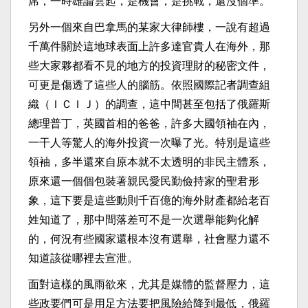
席，一時雄論雲起，是機會，是挑戰，還沒個準。
另外一個來自巴拿馬的某家大律師樓，一說有超過
千萬件關於這地球表面上許多達官貴人在海外，那
些大家夥都看不見的地方的投資理財的秘密文件，
可更是傷透了這些人的腦筋。依照國際記者調查組
織（ＩＣＩＪ）的調查，這中間甚至包括了俄羅斯
總理普丁，英國首相的爸爸，許多大國領袖在內，
一干人等驚人的海外投資一次曝了光。特別是這些
領袖，多半還來自原本就不太透明的非民主體系，
原來還一個個包裝著親民愛民勤儉持家的聖君形
象，這下要是這些動則千百億的海外財產都給老百
姓知道了，那中間落差可不是一次選舉能夠化解
的，何況有些國家還根本沒有選舉，社會壓力還不
知道該從哪裡去宣泄。
面對這樣的風雨欲來，尤其是媒體的監督壓力，這
些政要們可是用足方法要把風險給降到最低，俄羅