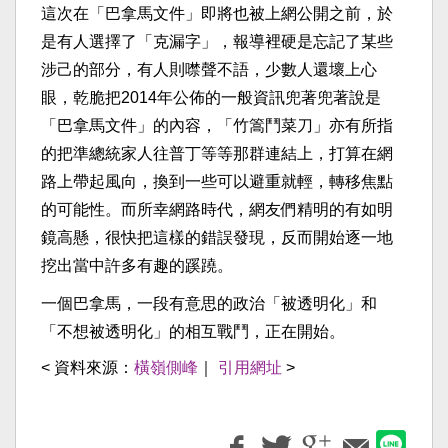
這次在「巴拿馬文件」即將也被上網公開之前，於
是有人選擇了「克漏字」，報導裡硬是忘記了某些
涉己的部分，有人則噤聲不語，少數人還壞上心
眼，乾脆把2014年公佈的一般資訊兜著兜著說是
「巴拿馬文件」的內容，「竹篙鬥菜刀」亦有所指
的把準總統家人往普丁等等那群連結上，打算在網
路上帶起風向，換到一些可以避重就輕，轉移焦點
的可能性。而所幸網路時代，網友們精明的有如明
鏡高懸，很快把這樣的錯誤發現，反而開始逐一地
挖出當中許多有趣的蹊蹺。
一個巴拿馬，一段有意思的政治「被透明化」和
「不想被透明化」的相互戰鬥，正在開始。
< 資料來源：
橫嶺側峰
｜
引用網址
>