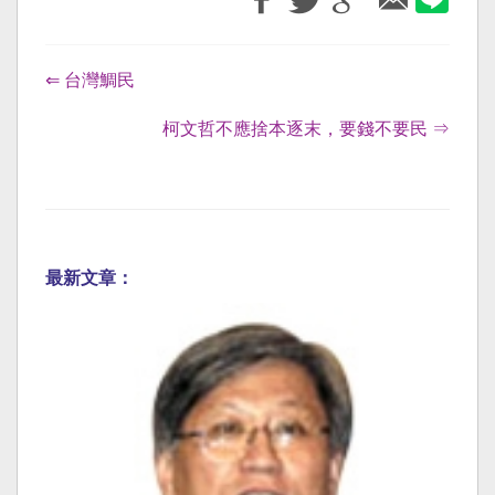
⇐ 台灣鯛民
柯文哲不應捨本逐末，要錢不要民 ⇒
最新文章：