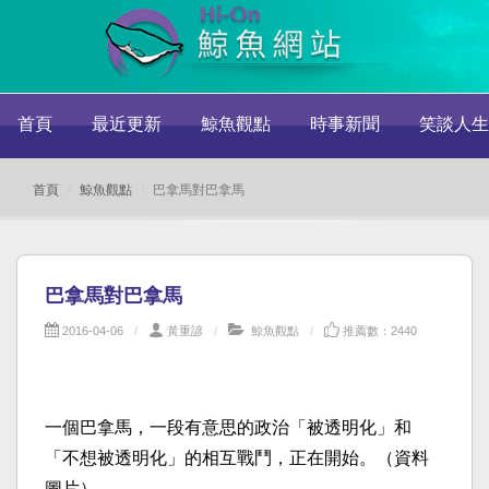
首頁
最近更新
鯨魚觀點
時事新聞
笑談人生
首頁
鯨魚觀點
巴拿馬對巴拿馬
巴拿馬對巴拿馬
2016-04-06
黃重諺
鯨魚觀點
推薦數：2440
一個巴拿馬，一段有意思的政治「被透明化」和
「不想被透明化」的相互戰鬥，正在開始。（資料
圖片）