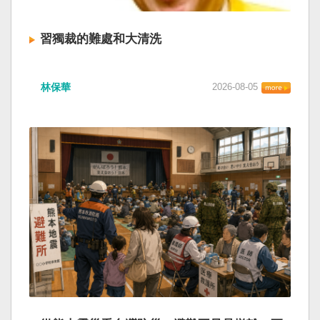
習獨裁的難處和大清洗
林保華
2026-08-05