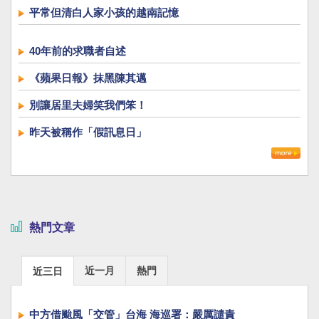
平常但清白人家小孩的越南記憶
40年前的求職者自述
《蘋果日報》抹黑陳其邁
別讓居里夫婦笑我們笨！
昨天被稱作「假訊息日」
熱門文章
近一月
熱門
近三日
中方借颱風「交管」台海 海巡署：嚴厲譴責