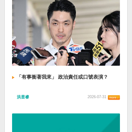
「有事衝著我來」 政治責任或口號表演？
洪昱睿
2026-07-31