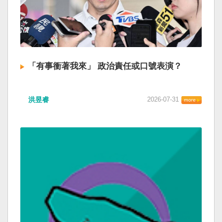
「有事衝著我來」 政治責任或口號表演？
洪昱睿
2026-07-31