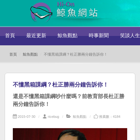
首頁
最近更新
鯨魚觀點
時事新聞
笑談人生
首頁
鯨魚觀點
不懂黑箱課綱？杜正勝兩分鐘告訴你！
不懂黑箱課綱？杜正勝兩分鐘告訴你！
還是不懂黑箱課綱吵什麼嗎？前教育部長杜正勝
兩分鐘告訴你！
2015-07-30
ricebug
鯨魚觀點
推薦數：4184