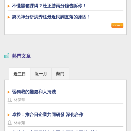
不懂黑箱課綱？杜正勝兩分鐘告訴你！
鄉民神分析洪秀柱最近民調直落的原因！
熱門文章
近一月
熱門
近三日
習獨裁的難處和大清洗
林保華
卓揆：推台日企業共同研發 深化合作
林薏茹