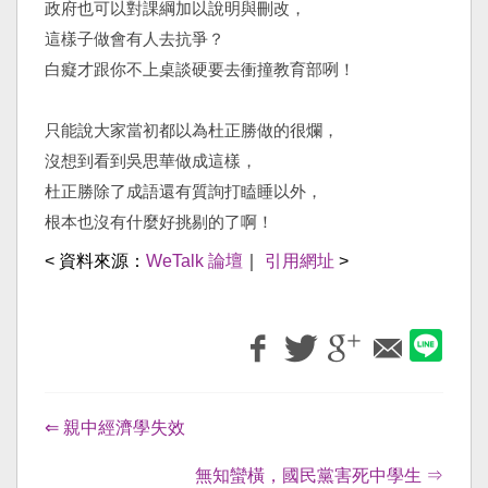
政府也可以對課綱加以說明與刪改，
這樣子做會有人去抗爭？
白癡才跟你不上桌談硬要去衝撞教育部咧！
只能說大家當初都以為杜正勝做的很爛，
沒想到看到吳思華做成這樣，
杜正勝除了成語還有質詢打瞌睡以外，
根本也沒有什麼好挑剔的了啊！
< 資料來源：
WeTalk 論壇
｜
引用網址
>
⇐ 親中經濟學失效
無知蠻橫，國民黨害死中學生 ⇒