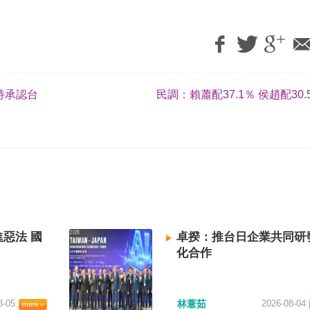
持承認台
民調：賴蕭配37.1％ 侯趙配30.
惡法 國
卓揆：推台日企業共同研
化合作
8-05
林薏茹
2026-08-04