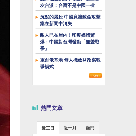
友台派：台灣不是中國一省
沉默的屠殺 中國竟讓致命攻擊
案在新聞中消失
敵人已在屋內！印度媒體驚
爆：中國對台灣發動「無聲戰
爭」
重創俄基地 無人機效益改寫戰
爭模式
熱門文章
近一月
熱門
近三日