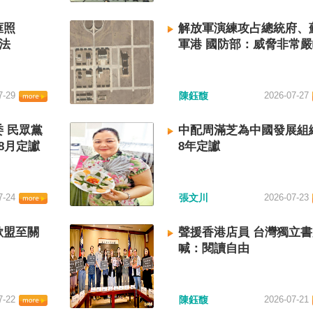
框照
解放軍演練攻占總統府、
法
軍港 國防部：威脅非常
7-29
陳鈺馥
2026-07-27
 民眾黨
中配周滿芝為中國發展組
8月定讞
8年定讞
7-24
張文川
2026-07-23
歐盟至關
聲援香港店員 台灣獨立
喊：閱讀自由
7-22
陳鈺馥
2026-07-21