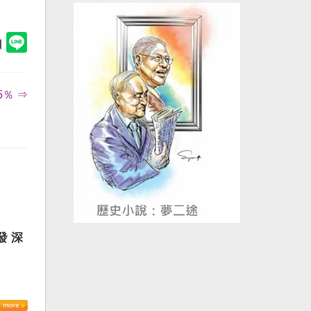
5％ ⇒
發 深