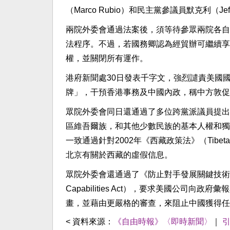
（Marco Rubio）和民主黨參議員默克利（J
兩院外委會通過法案後，須等待參眾兩院各自
法程序。不過，若國務卿認為經貿辦可繼續享
權，並關閉所有運作。
港府新聞處30日發表千字文，強烈譴責美國
牌」，干預香港事務及中國內政，稱中方敦促
眾院外委會同日還通過了多位跨黨派議員提出的《維
區維吾爾族，和其他少數民族的基本人權和獨
一致通過針對2002年《西藏政策法》（Tibet
北京有關於西藏的虛假信息。
眾院外委會還通過了《防止對手發展關鍵技術能力法》（Preven
Capabilities Act），要求美國公司
畫，並藉由更嚴格的審查，來阻止中國獲得任
< 資料來源：
《自由時報》〈即時新聞〉
｜