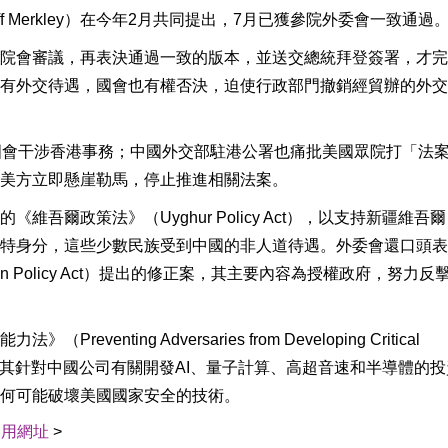
eff Merkley）在今年2月共同提出，7月已獲參院外委會一致通過
院會審議，再表決通過一致的版本，並送交總統拜登簽署，才完
有外交待遇，國會也有權否決，迫使行政部門撤銷經貿辦的外交
國會干涉香港事務；中國外交部駐港公署也痛批美國眾院打「法
美方立即懸崖勒馬，停止推進相關法案。
吾爾政策法》（Uyghur Policy Act），以支持新疆維吾
特身分，這些少數民族受到中國的非人道待遇。外委會還口頭表
an Policy Act）提出的修正案，其主要內容為授權政府，努力反
ting Adversaries from Developing Critical
向政府彙報其針對中國公司有關開發AI、量子計算、高超音速和半導體的
何可能破壞美國國家安全的技術。
引用網址
>