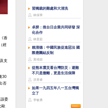
習獨裁的難處和大清洗
林保華
卓揆：推台日企業共同研發 深
化合作
過《香
林薏茹
處（經
賴清德：中國民族促進惡法 國
際應團結反制
黃靖媗
及支
從熊本震災看台灣防災：避難
不只是撤離，更是生活保障
30
洪昱睿
出否
如果一九四五年八一五台灣獨
立了
與該委
李敏勇
比歐