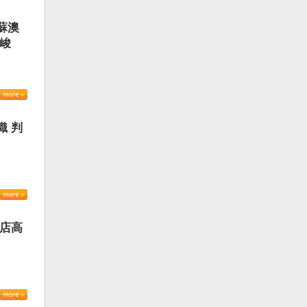
蘇澳
嚴峻
織 判
書店高