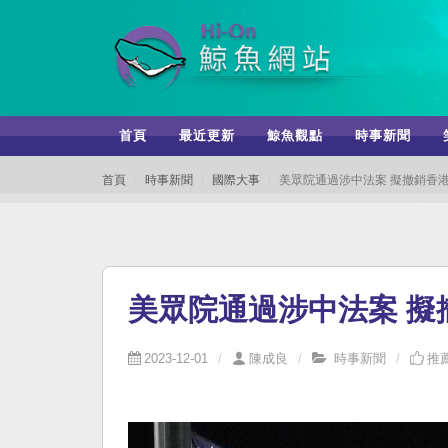
首頁
最近更新
鯨魚觀點
時事新聞
首頁
時事新聞
國際大事
美眾院通過涉中法案 擬撤銷香
美眾院通過涉中法案 擬
2023-12-01
陳成良
時事新聞
推薦