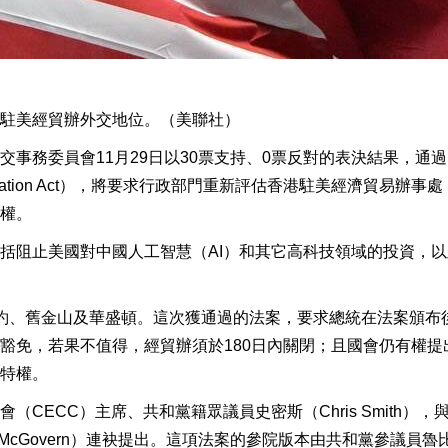
駐美經貿辦外交地位。（美聯社）
事務委員會11月29日以30票支持、0票反對的表決結果，通
fication Act），將要求行政部門重新評估香港駐美經濟貿易辦事
權。
括阻止美國對中國人工智慧（AI）和其它高科技領域的投資，以
約、舊金山及華盛頓。這次獲通過的法案，要求總統在法案頒布後
豁免，若果不值得，經貿辦須於180日內關閉；且國會仍有權提
特權。
CECC）主席、共和黨籍眾議員史密斯（Chris Smith），
McGovern）連袂提出。這項法案的參院版本由共和黨參議員魯