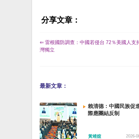
分享文章：
⇐ 雷根國防調查：中國若侵台 72％美國人支
灣獨立
最新文章：
賴清德：中國民族促進
際應團結反制
黃靖媗
2026-0