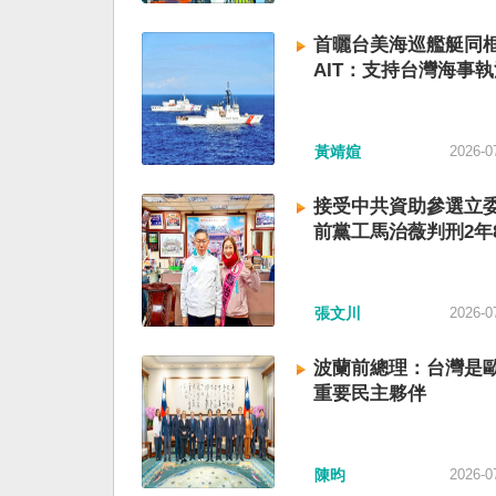
首曬台美海巡艦艇同
AIT：支持台灣海事執
黃靖媗
2026-0
接受中共資助參選立委
前黨工馬治薇判刑2年
張文川
2026-0
波蘭前總理：台灣是
重要民主夥伴
陳昀
2026-0