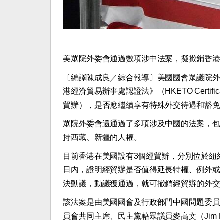
美眾院外委會通過數項涉中法案，擬撤銷香港
〔編譯陳成良／綜合報導〕美國國會眾議院外交
港經濟貿易辦事處認證法》（HKETO Certi
貿辦），是否應繼續享有特殊外交待遇和豁免
眾院外委會還通過了多項涉及中國的法案，包
持西藏、新疆的人權。
目前香港在美國設有3個經貿辦，分別位於紐
日內，證明經貿辦是否值得延長特權、例外或
決動議，動議獲通過，就可撤銷經貿辦的外交
該法案是由美國國會及行政部門中國問題委員會（
員會共同主席、民主黨藉眾議員麥高文（Jim 