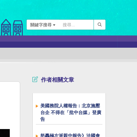
關鍵字搜尋
作者相關文章
美國務院人權報告︰北京施壓
台企 不得在「批中台媒」登廣
告
怒轟極左派親中報告》法國會