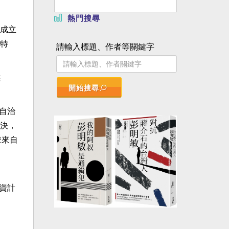
。
熱門搜尋
成立
特
請輸入標題、作者等關鍵字
案
開始搜尋
爾自治
決，
擊來自
投資計