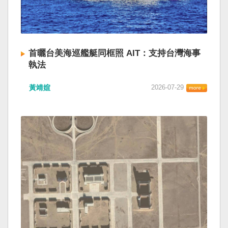
首曬台美海巡艦艇同框照 AIT：支持台灣海事
執法
黃靖媗
2026-07-29