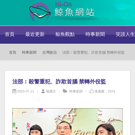
首頁
最近更新
鯨魚觀點
時事新聞
笑談人生
首頁
時事新聞
台灣政治
法部︰殺警重犯、詐欺首腦 禁轉外役監
法部︰殺警重犯、詐欺首腦 禁轉外役監
2023-07-11
楊國文
時事新聞
推薦數：2574