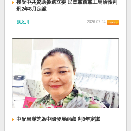
接受中共資助參選立委 民眾黨前黨工馬治薇判
刑2年8月定讞
張文川
2026-07-24
中配周滿芝為中國發展組織 判8年定讞