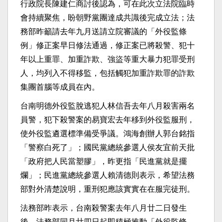
行政院長陳建仁商討後認為，可在此次立法院臨時
會持續聚焦，盼朝野黨團達成共識後完成立法；法
務部昨籲請去年九月送請立院審議的「外役監條
例」修正案早日修法通過，修正案已將殺警、犯十
年以上重罪、加重詐欺、強盜等重大暴力犯罪受刑
人，均列入不得移監，包括觸犯加重詐欺罪的詐欺
集團首腦等成員在內。
台南明德外役監脫逃犯人林信吾去年八月殺害兩名
員警，犯下殺警案的易寶宏去年移到外役監服刑，
使外役監遴選標準備受爭議。鴻海創辦人郭台銘指
「警察白死了」；國民黨總統參選人侯友宜前天批
「政府把人民當塑膠」，昨更指「民進黨就是擺
爛」；民進黨總統參選人賴清德則表示，希望法務
部對外清楚說明，重刑犯應該實實在在服完徒刑。
法務部昨表示，台南殺警案去年八月廿二日發生
後，法務部同月廿四日起即積極推動「外役監條