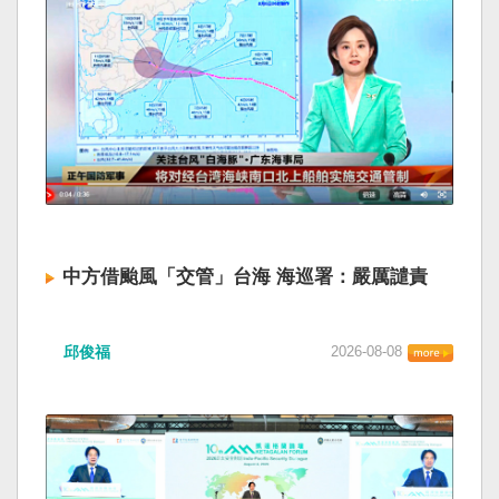
中方借颱風「交管」台海 海巡署：嚴厲譴責
邱俊福
2026-08-08