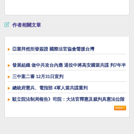
作者相關文章
亞塞拜然拒發簽證 國際法官協會聲援台灣
發展組織 做中共攻台內應 退役中將高安國當共諜 判7年半
三中案二審 12月31日宣判
總統府憲兵、電指部 4軍人當共諜重判
駁立院法制局報告》司院：大法官釋憲及裁判具憲法位階