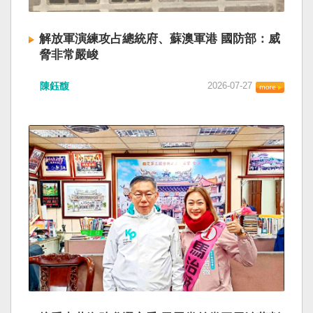
解放軍演練攻占總統府、蘇澳軍港 國防部：威
脅非常嚴峻
陳鈺馥
2026-07-27