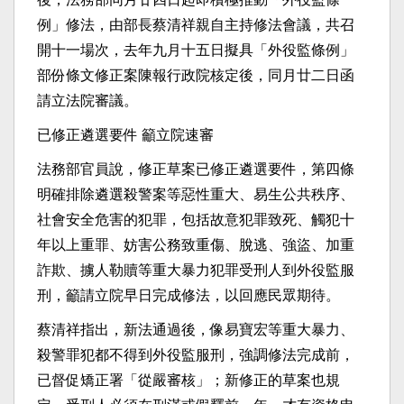
例」修法，由部長蔡清祥親自主持修法會議，共召
開十一場次，去年九月十五日擬具「外役監條例」
部份條文修正案陳報行政院核定後，同月廿二日函
請立法院審議。
已修正遴選要件 籲立院速審
法務部官員說，修正草案已修正遴選要件，第四條
明確排除遴選殺警案等惡性重大、易生公共秩序、
社會安全危害的犯罪，包括故意犯罪致死、觸犯十
年以上重罪、妨害公務致重傷、脫逃、強盜、加重
詐欺、擄人勒贖等重大暴力犯罪受刑人到外役監服
刑，籲請立院早日完成修法，以回應民眾期待。
蔡清祥指出，新法通過後，像易寶宏等重大暴力、
殺警罪犯都不得到外役監服刑，強調修法完成前，
已督促矯正署「從嚴審核」；新修正的草案也規