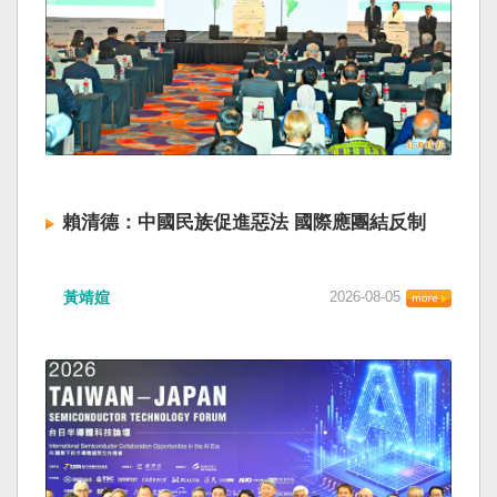
賴清德：中國民族促進惡法 國際應團結反制
黃靖媗
2026-08-05