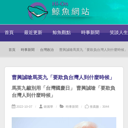
首頁
最近更新
鯨魚觀點
時事新聞
笑談人生
首頁
時事新聞
台灣政治
曹興誠嗆馬英九「要欺負台灣人到什麼時候」
曹興誠嗆馬英九「要欺負台灣人到什麼時候」
馬英九籲別用「台灣國慶日」 曹興誠嗆「要欺負
台灣人到什麼時候」
2022-10-07
鍾麗華
時事新聞
推薦數：3044