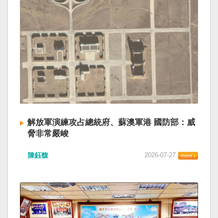
解放軍演練攻占總統府、蘇澳軍港 國防部：威
脅非常嚴峻
陳鈺馥
2026-07-27