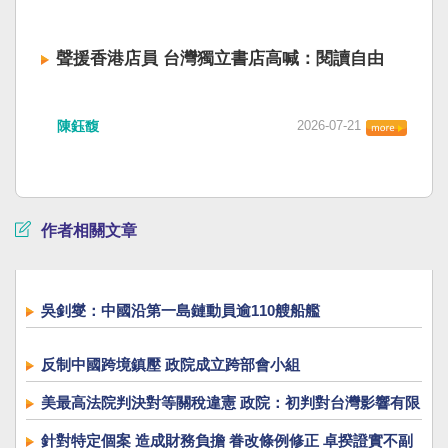
聲援香港店員 台灣獨立書店高喊：閱讀自由
陳鈺馥
2026-07-21
作者相關文章
吳釗燮：中國沿第一島鏈動員逾110艘船艦
反制中國跨境鎮壓 政院成立跨部會小組
美最高法院判決對等關稅違憲 政院：初判對台灣影響有限
針對特定個案 造成財務負擔 眷改條例修正 卓揆證實不副