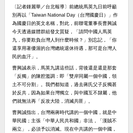
〔記者鍾麗華／台北報導〕前總統馬英九日前呼籲
別再以「Taiwan National Day（台灣國慶日）」作
為國慶日的英文名稱，對此，前聯電董事長曹興誠
今天透過媒體群組發文質疑，「請問中國人馬英
九，你要欺負台灣人到什麼時候？」別忘記，「你
還享用著優渥的台灣總統退休待遇，那可是台灣人
民的血汗」。
曹興誠表示，馬英九講這些話，背後還是還是那套
「反獨」的陳腔濫調：即「雙岸同屬一個中國，領
土不可分割」。我們都知道，過去蔣氏父子反獨甚
於反共，因為如果台灣獨立，與中國互不隸屬，他
們就無法再「反攻大陸，消滅共匪」。
曹興誠指出，台灣兩蔣時代講的一個中國，就是中
華民國；主張「中華人民共和國」非法，「漢賊不
兩立」，必須予以消滅。現在中共講的一個中國，