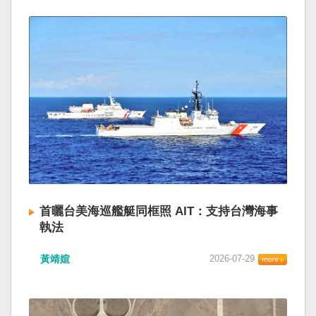
首曬台美海巡艦艇同框照 AIT：支持台灣海事
執法
黃靖媗
2026-07-29