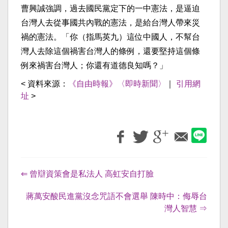
曹興誠強調，過去國民黨定下的一中憲法，是逼迫
台灣人去從事國共內戰的憲法，是給台灣人帶來災
禍的憲法。「你（指馬英九）這位中國人，不幫台
灣人去除這個禍害台灣人的條例，還要堅持這個條
例來禍害台灣人；你還有道德良知嗎？」
< 資料來源：
《自由時報》〈即時新聞〉
｜
引用網
址
>
⇐ 曾辯資策會是私法人 高虹安自打臉
蔣萬安酸民進黨沒念咒語不會選舉 陳時中：侮辱台
灣人智慧 ⇒