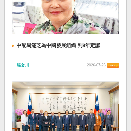
中配周滿芝為中國發展組織 判8年定讞
張文川
2026-07-23