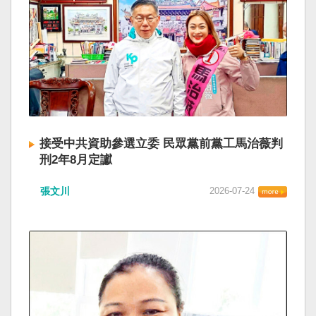
接受中共資助參選立委 民眾黨前黨工馬治薇判
刑2年8月定讞
張文川
2026-07-24