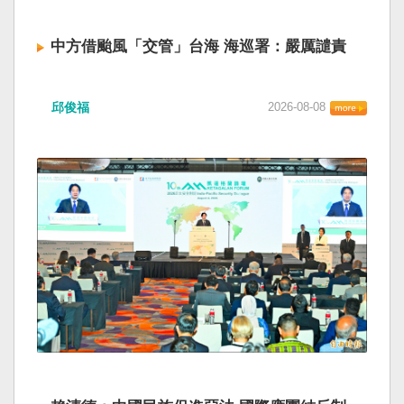
中方借颱風「交管」台海 海巡署：嚴厲譴責
邱俊福
2026-08-08