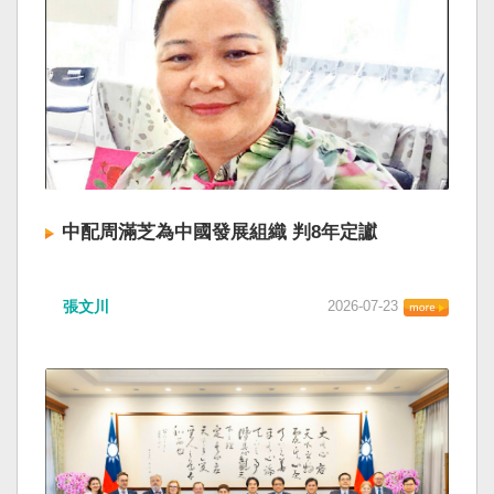
中配周滿芝為中國發展組織 判8年定讞
張文川
2026-07-23