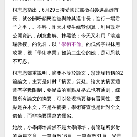
柯志恩指出，6月29日接受國民黨徵召參選高雄市
長，就公開呼籲民進黨與陳其邁市長，進行一場君
子之爭，。不料，昨天才發生綠營側翼，利用政府
公開資訊，刻意曲解、抹黑後；今天又利用「翁達
瑞教授」的化名，以
「學術不倫」
的低俗字眼抹黑
攻擊，視「學術專業」如第二生命的她，是可忍孰
不可忍。
柯志恩鄭重說明，摘要不等於論文，翁達瑞指稱的2
篇論文，主要是針對「摘要」質疑。論文的摘要通
常有字數限制，要涵蓋的重點及格式也有通則，綜
觀所有論文的摘要，可以發現摘要都有雷同性。重
點是在本文，不是在摘要，學術審查也是針對全文
價值，而非摘要撰寫的優劣。
她說，小學師培當然不是大學師培，翁達瑞所影射
的兩篇文章，一篇頁數16頁、一篇頁數31頁，光是