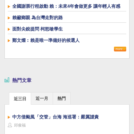
全國謝票行程啟動 賴：未來4年會做更多 讓年輕人有感
賴籲鄉親 為台灣走對的路
面對尖銳提問 柯怒嗆學生
鄭文燦︰賴是唯一準備好的候選人
熱門文章
近一月
熱門
近三日
中方借颱風「交管」台海 海巡署：嚴厲譴責
邱俊福