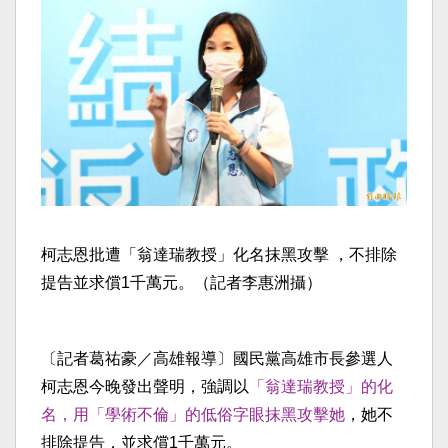
柯志恩批遭「翁達瑞教授」化名抹黑攻擊 ，不排除
提告並求償1千萬元。（記者李惠洲攝）
〔記者葛祐豪／高雄報導〕國民黨高雄市長參選人
柯志恩今晚發出聲明，強調以
「翁達瑞教授」的化
名，用「學術不倫」的低俗字眼抹黑攻擊她
，她不
排除提告，並求償1千萬元。