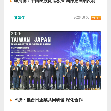
賴清德：中國民族促進惡法 國際應團結反制
黃靖媗
2026-08-05
卓揆：推台日企業共同研發 深化合作