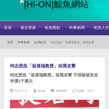
首頁
最近更新
鯨魚觀點
時事新聞
笑談人生
首頁
時事新聞
台灣政治
柯志恩批「翁達瑞教授」抹黑攻擊
柯志恩批「翁達瑞教授」抹黑攻擊
柯志恩批「翁達瑞教授」抹黑攻擊 不排除提告並
求償1千萬元
2022-07-01
葛祐豪
時事新聞
推薦數：2578