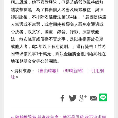
柯志恩說，她不喜歡興訟，但是若綠營側翼持續無
端攻擊抹黑，為了捍衛個人名譽及民眾權益，與律
師討論後，不排除依選罷法第104條：「意圖使候選
人當選或不當選，或意圖使被罷免人罷免案通過或
否決者，以文字、圖畫、錄音、錄影、演講或他
法，散布謠言或傳播不實之事，足以生損害於公眾
或他人者，處5年以下有期徒刑。」逕行提告！並將
附帶求償民事1千萬元，判決金額將全數捐給高雄在
地孤兒基金會等公益團體。
< 資料來源：
《自由時報》〈即時新聞〉
｜
引用網
址
>
⇐ 陳柏惟退黨 基進黨主席：他不是母雞 黨不追求個