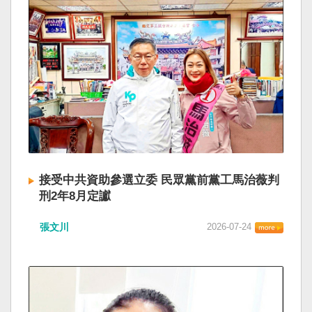
接受中共資助參選立委 民眾黨前黨工馬治薇判
刑2年8月定讞
張文川
2026-07-24