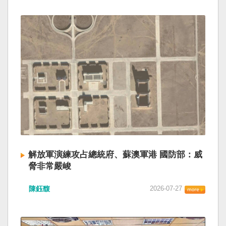
解放軍演練攻占總統府、蘇澳軍港 國防部：威
脅非常嚴峻
陳鈺馥
2026-07-27