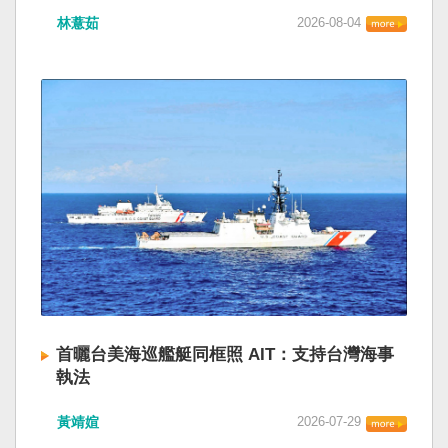
林薏茹
2026-08-04
首曬台美海巡艦艇同框照 AIT：支持台灣海事
執法
黃靖媗
2026-07-29