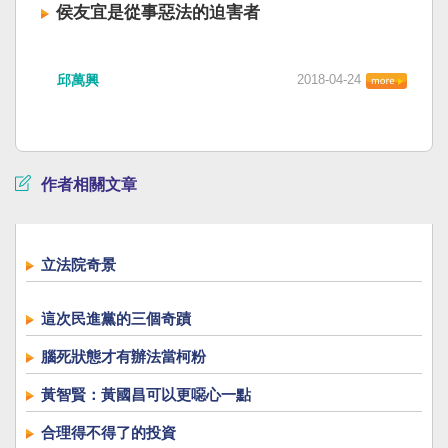
侯友宜是從事惡法的迫害者
邱萬興
2018-04-24
作者相關文章
立法院奇景
這次民進黨的三個奇蹟
腦死狀態才有辦法當柯粉
黃智賢：黃國昌可以更噁心一點
合理得不得了的投資