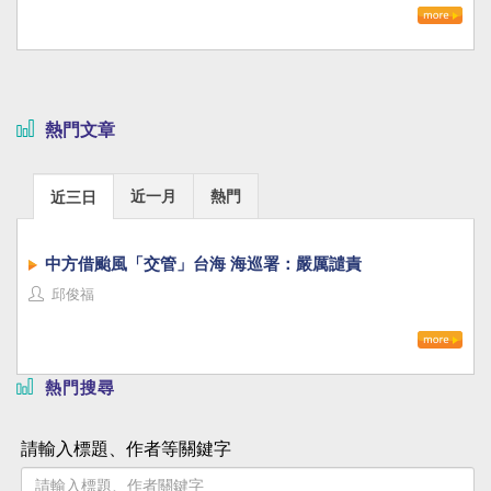
熱門文章
近一月
熱門
近三日
中方借颱風「交管」台海 海巡署：嚴厲譴責
邱俊福
熱門搜尋
請輸入標題、作者等關鍵字