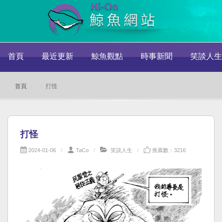
首頁
最近更新
鯨魚觀點
時事新聞
笑談人生
首頁
打怪
打怪
2024-01-06
TaCo
笑談人生
推薦數：3216