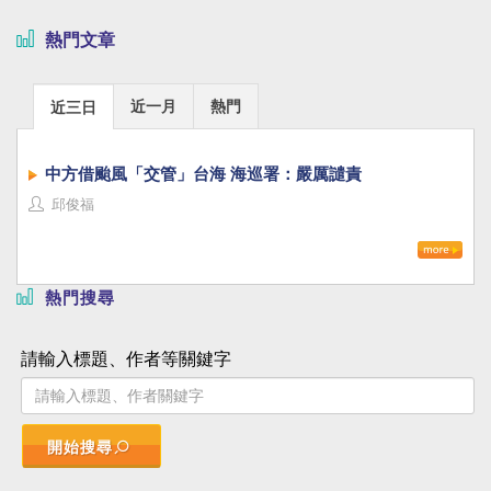
熱門文章
近一月
熱門
近三日
中方借颱風「交管」台海 海巡署：嚴厲譴責
邱俊福
熱門搜尋
請輸入標題、作者等關鍵字
開始搜尋