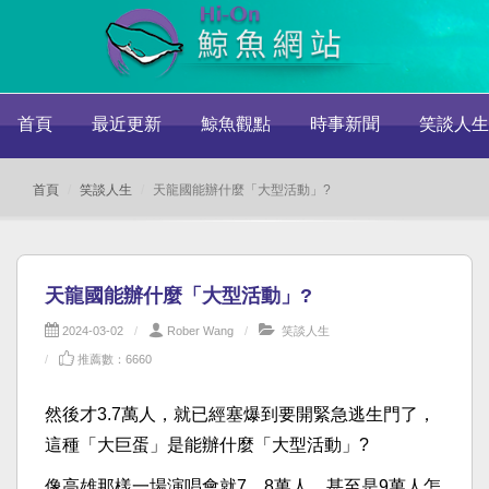
首頁
最近更新
鯨魚觀點
時事新聞
笑談人生
首頁
笑談人生
天龍國能辦什麼「大型活動」?
天龍國能辦什麼「大型活動」?
2024-03-02
Rober Wang
笑談人生
推薦數：6660
然後才3.7萬人，就已經塞爆到要開緊急逃生門了，
這種「大巨蛋」是能辦什麼「大型活動」?
像高雄那樣一場演唱會就7、8萬人，甚至是9萬人怎