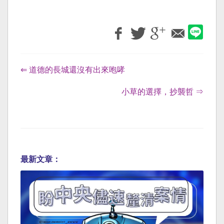
⇐ 道德的長城還沒有出來咆哮
小草的選擇，抄襲哲 ⇒
最新文章：