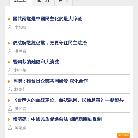
國共兩黨是中國民主化的最大障礙
李筱峰
依法解散統促黨，更要守住民主法治
洪昱睿
習獨裁的難處和大清洗
林保華
卓揆：推台日企業共同研發 深化合作
林薏茹
《台灣人的血統定位、自我認同、民族意識》—凝聚共
識，建立台灣國族認同
洪昱睿
賴清德：中國民族促進惡法 國際應團結反制
黃靖媗