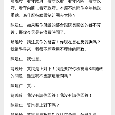
翁曉玲：看守政府…看守政府…看守內閣…看守政
府、看守內閣…看守政府…本席不詢問你今年施政
重點。為什麼持續限制組團去大陸？
陳建仁：如果照你所說的部會跟院長回答的都不算
數，那你今天是在浪費時間了。
翁曉玲：請注意你的發言！你現在是在反質詢嗎？
我從學界來，我很不願意用不理性的問政。
陳建仁：我也是。
翁曉玲：質詢是上對下！我是要跟你檢視這8年施政
的問題，難道我不應該這麼問嗎？
陳建仁：質…
翁曉玲：我沒有請你回答！我沒有請你回答！
陳建仁：質詢是上對下嗎？
翁曉玲：質詢是行政院對立法院負責，什麼叫負