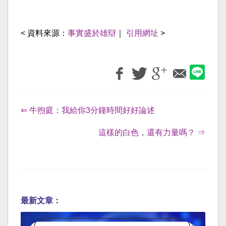
< 資料來源：
事實盛於雄辯
｜
引用網址
>
⇐ 牛煦庭：我給你3分鐘時間好好論述
這樣的白色，還有力量嗎？ ⇒
最新文章：