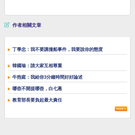
作者相關文章
丁學忠：我不要講撞船事件，我要說你的態度
韓國瑜：請大家互相尊重
牛煦庭：我給你3分鐘時間好好論述
哪壺不開提哪壺，白七蔥
教育部長要負起最大責任