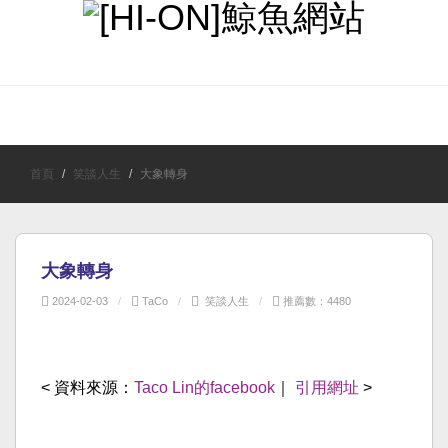
首頁
最近更新
鯨魚觀點
時事新聞
笑談人生
首頁
笑談人生
大象轉身
大象轉身
2024-02-03
TaCo
笑談人生
推薦數：4480
< 資料來源：
Taco Lin的facebook
｜
引用網址
>