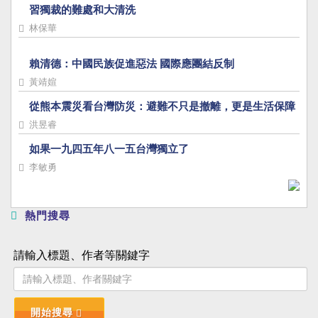
習獨裁的難處和大清洗
林保華
賴清德：中國民族促進惡法 國際應團結反制
黃靖媗
從熊本震災看台灣防災：避難不只是撤離，更是生活保障
洪昱睿
如果一九四五年八一五台灣獨立了
李敏勇
熱門搜尋
請輸入標題、作者等關鍵字
開始搜尋