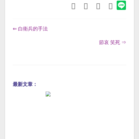
⇐ 白衛兵的手法
節哀 笑死 ⇒
最新文章：