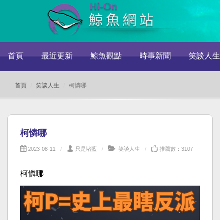
首頁
最近更新
鯨魚觀點
時事新聞
笑談人生
首頁
笑談人生
柯憐哪
柯憐哪
2023-08-11
只是堵藍
笑談人生
推薦數：3107
柯憐哪