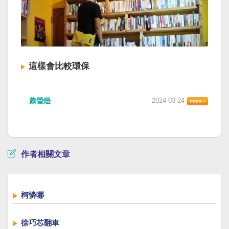
這樣會比較環保
蕭瑩燈
2024-03-24
作者相關文章
柯憐哪
徐巧芯翻車