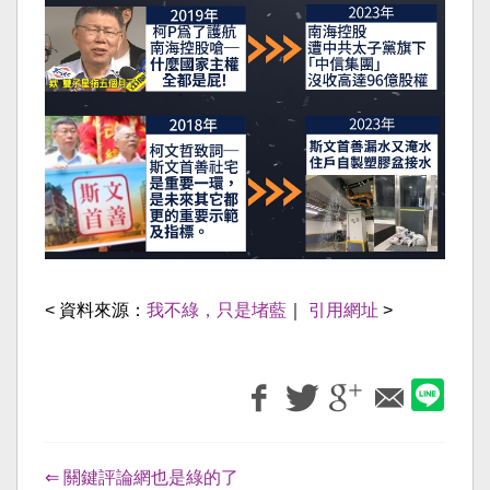
< 資料來源：
我不綠，只是堵藍
｜
引用網址
>
⇐ 關鍵評論網也是綠的了