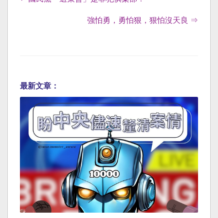
強怕勇，勇怕狠，狠怕沒天良 ⇒
最新文章：