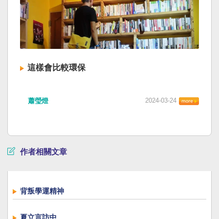
這樣會比較環保
蕭瑩燈
2024-03-24
作者相關文章
背叛學運精神
夏立言訪中