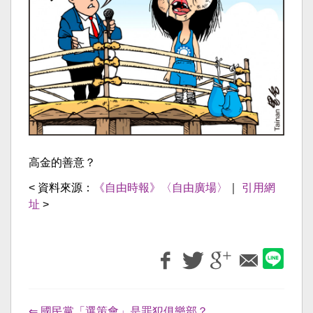
高金的善意？
< 資料來源：
《自由時報》〈自由廣場〉
｜
引用網
址
>
⇐ 國民黨「選策會」是罪犯俱樂部？