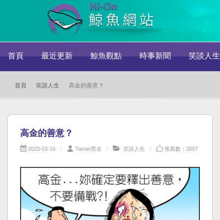
首頁
最近更新
鯨魚觀點
時事新聞
笑談人生
首頁
笑談人生
高金的善意？
高金的善意？
2023-03-16
Tainan黑名
笑談人生
推薦數：2657